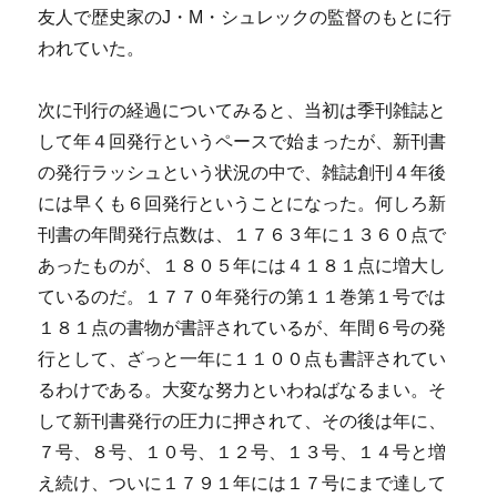
友人で歴史家のJ・M・シュレックの監督のもとに行
われていた。
次に刊行の経過についてみると、当初は季刊雑誌と
して年４回発行というペースで始まったが、新刊書
の発行ラッシュという状況の中で、雑誌創刊４年後
には早くも６回発行ということになった。何しろ新
刊書の年間発行点数は、１７６３年に１３６０点で
あったものが、１８０５年には４１８１点に増大し
ているのだ。１７７０年発行の第１１巻第１号では
１８１点の書物が書評されているが、年間６号の発
行として、ざっと一年に１１００点も書評されてい
るわけである。大変な努力といわねばなるまい。そ
して新刊書発行の圧力に押されて、その後は年に、
７号、８号、１０号、１２号、１３号、１４号と増
え続け、ついに１７９１年には１７号にまで達して