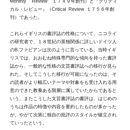
Monthly Review １７４９年創刊）と『クリティ
カル・レビュー』（Critical Review １７５６年創
刊）であった。
これらイギリスの書評誌の性格について、ニコライ
の研究者で、１８世紀の英独関係に詳しいドイツ人
のB.ファビアンは次のように言っている。当時イギ
リスでは、おおむね特殊専門的な傾向を持った書評
誌から、一般的な性格の文芸書評誌への移行が見ら
れた。そしてこうした移行が可能になったのは、そ
の読者がより幅広いテーマや対象をも受け入れる用
意のできた教養ある階層に属していたからであると
いう。またこうした文芸書評誌の書評は、はじめの
うちは作品の特徴や内容を要約したものが多かった
が、やがて次第に独自の批評のスタイルが確立され
ていったという。