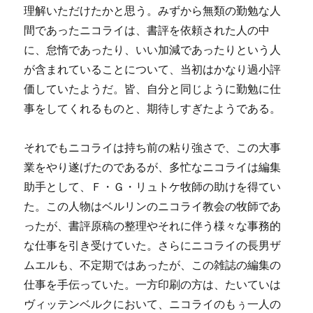
理解いただけたかと思う。みずから無類の勤勉な人
間であったニコライは、書評を依頼された人の中
に、怠惰であったり、いい加減であったりという人
が含まれていることについて、当初はかなり過小評
価していたようだ。皆、自分と同じように勤勉に仕
事をしてくれるものと、期待しすぎたようである。
それでもニコライは持ち前の粘り強さで、この大事
業をやり遂げたのであるが、多忙なニコライは編集
助手として、Ｆ・Ｇ・リュトケ牧師の助けを得てい
た。この人物はベルリンのニコライ教会の牧師であ
ったが、書評原稿の整理やそれに伴う様々な事務的
な仕事を引き受けていた。さらにニコライの長男ザ
ムエルも、不定期ではあったが、この雑誌の編集の
仕事を手伝っていた。一方印刷の方は、たいていは
ヴィッテンベルクにおいて、ニコライのもぅ一人の