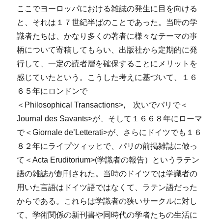
ここでヨーロッパにおける雑誌の発生に目を向ける
と、それは１７世紀半ばのことであった。当時の学
識者たちは、かなり多くの著者に様々なテーマの事
柄について寄稿してもらい、出版社から定期的に発
行して、一定の読者層を確保することにメリットを
感じていたという。こうした考えに基づいて、１６
６５年にロンドンで
＜Philosophical Transactions>, 次いでパリで＜
Journal des Savants>が、そして１６６８年にローマ
で＜Giornale de’Letterati>が、さらにドイツでも１６
８２年にライプツィッヒで、パリの前掲雑誌に倣っ
て＜Acta Eruditorium>(学識者の報告）というラテン
語の雑誌が創刊された。当時のドイツでは学識者の
用いた言語はドイツ語ではなくて、ラテン語だった
からである。これらは学識者の狭いサークルに対し
て、学術関係の新刊書や同時代の学者たちの生活に