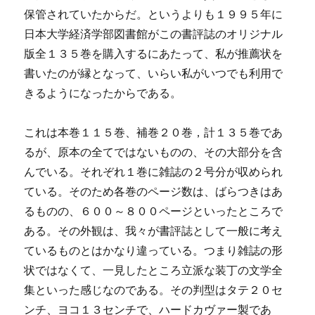
保管されていたからだ。というよりも１９９５年に
日本大学経済学部図書館がこの書評誌のオリジナル
版全１３５巻を購入するにあたって、私が推薦状を
書いたのが縁となって、いらい私がいつでも利用で
きるようになったからである。
これは本巻１１５巻、補巻２０巻，計１３５巻であ
るが、原本の全てではないものの、その大部分を含
んでいる。それぞれ１巻に雑誌の２号分が収められ
ている。そのため各巻のページ数は、ばらつきはあ
るものの、６００～８００ページといったところで
ある。その外観は、我々が書評誌として一般に考え
ているものとはかなり違っている。つまり雑誌の形
状ではなくて、一見したところ立派な装丁の文学全
集といった感じなのである。その判型はタテ２０セ
ンチ、ヨコ１３センチで、ハードカヴァー製であ