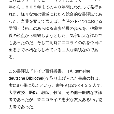
年から１８０５年までの４０年間にわたって発行さ
れた、様々な知の領域にわたる総合的な書評誌であ
った。言葉を変えて言えば、当時のドイツにおける
学問・芸術上のあらゆる進歩発展の歩みを、啓蒙主
義の視点から概観しようとした、気宇広大な試みで
もあったのだ。そして同時にニコライの名を今日に
至るまで不朽ならしめている巨大な業績なのであ
る。
この書評誌『ドイツ百科叢書』（Allgemeine
deutsche Bibliothek)で取り上げられた書籍の数は、
実に8万冊に及ぶという。書評者はのべ４３３人で、
大学教授、医師、教師、牧師、その他一般的な学識
者であったが、皆ニコライの忠実な友人あるいは協
力者であった。