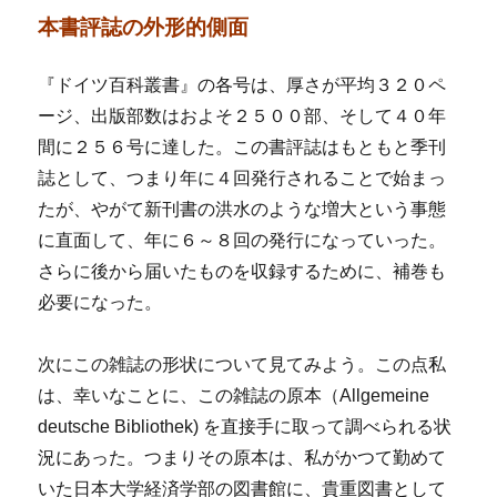
本書評誌の外形的側面
『ドイツ百科叢書』の各号は、厚さが平均３２０ペ
ージ、出版部数はおよそ２５００部、そして４０年
間に２５６号に達した。この書評誌はもともと季刊
誌として、つまり年に４回発行されることで始まっ
たが、やがて新刊書の洪水のような増大という事態
に直面して、年に６～８回の発行になっていった。
さらに後から届いたものを収録するために、補巻も
必要になった。
次にこの雑誌の形状について見てみよう。この点私
は、幸いなことに、この雑誌の原本（Allgemeine
deutsche Bibliothek) を直接手に取って調べられる状
況にあった。つまりその原本は、私がかつて勤めて
いた日本大学経済学部の図書館に、貴重図書として