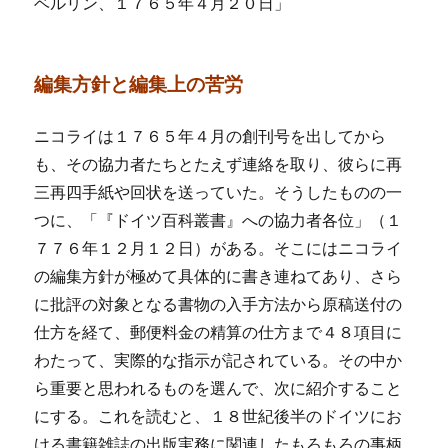
ベルリン、１７６５年４月２０日」
編集方針と編集上の苦労
ニコライは１７６５年４月の創刊号を出してから
も、その協力者たちとたえず連絡を取り、彼らに再
三再四手紙や回状を送っていた。そうしたものの一
つに、「『ドイツ百科叢書』への協力者各位」（１
７７６年１２月１２日）がある。そこにはニコライ
の編集方針が極めて具体的に書き連ねてあり、さら
に批評の対象となる書物の入手方法から原稿送付の
仕方を経て、郵便料金の精算の仕方まで４８項目に
わたって、実際的な指示が記されている。その中か
ら重要と思われるものを選んで、次に紹介すること
にする。これを読むと、１８世紀後半のドイツにお
ける書籍雑誌の出版実務に関連したもろもろの事柄