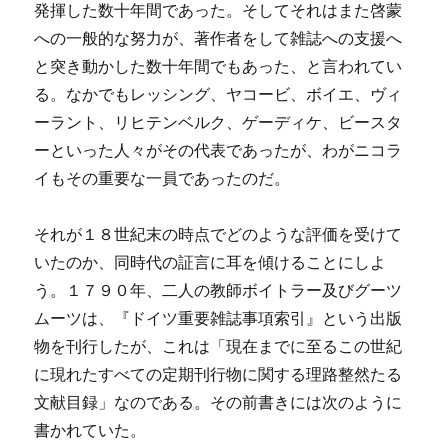
発揮した数十年間であった。そしてそれはまた啓蒙
への一般的な努力が、著作者をして雑誌への支援へ
と突き動かした数十年間でもあった、と言われてい
る。なかでもレッシング、ヤコービ、ボイエ、ヴィ
ーラント、リヒテンベルク、ゲーディケ、ビースタ
ーといった人々がその代表であったが、わがニコラ
イもその重要な一員であったのだ。
それが１８世紀末の時点でどのような評価を受けて
いたのか、同時代の証言に耳を傾けることにしよ
う。１７９０年、二人の教師ボイトラー及びグーツ
ムーツは、『ドイツ重要雑誌事項索引』という出版
物を刊行したが、これは「現在までに至るこの世紀
に現れたすべての定期刊行物に関する理路整然たる
文献目録」なのである。その前書きには次のように
書かれていた。