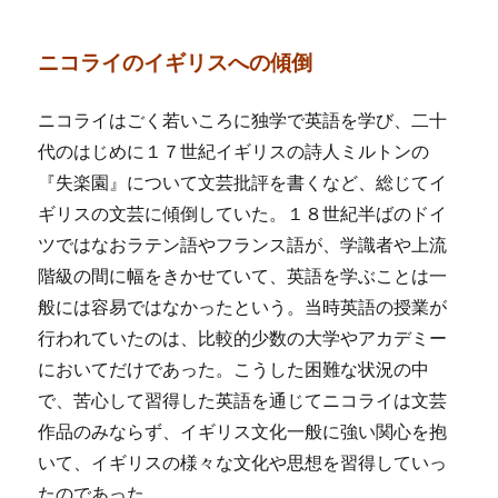
ニコライのイギリスへの傾倒
ニコライはごく若いころに独学で英語を学び、二十
代のはじめに１７世紀イギリスの詩人ミルトンの
『失楽園』について文芸批評を書くなど、総じてイ
ギリスの文芸に傾倒していた。１８世紀半ばのドイ
ツではなおラテン語やフランス語が、学識者や上流
階級の間に幅をきかせていて、英語を学ぶことは一
般には容易ではなかったという。当時英語の授業が
行われていたのは、比較的少数の大学やアカデミー
においてだけであった。こうした困難な状況の中
で、苦心して習得した英語を通じてニコライは文芸
作品のみならず、イギリス文化一般に強い関心を抱
いて、イギリスの様々な文化や思想を習得していっ
たのであった。