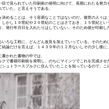
い目で見られていた印刷術の発明に向けて、長期にわたる努力
れていた、と言えそうである。
を決めることは、そう容易なことではないのだ。後世の人々は
。しかし１９世紀や２０世紀のことはさておき、１５世紀とい
り、発行年月日を入れたりはしていない。そのため彼が印刷し
ろいろな工程に、どんどん改良を加えていっている。そのため
て結論だけを言えば、１４３９年の１２月ないしその少し後に
に書かれた書物の中では、
ルクで書籍印刷術を発明し、のちにマインツでこれを完成させ
だシュトラースブルクに住んでいたことを知っているので、こ