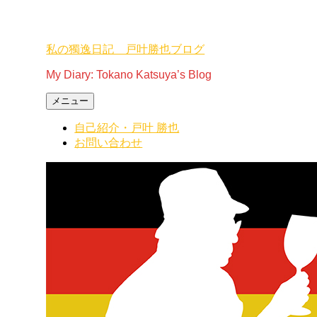
コ
ン
テ
私の獨逸日記 戸叶勝也ブログ
ン
ツ
My Diary: Tokano Katsuya’s Blog
へ
ス
メニュー
キ
自己紹介・戸叶 勝也
ッ
お問い合わせ
プ