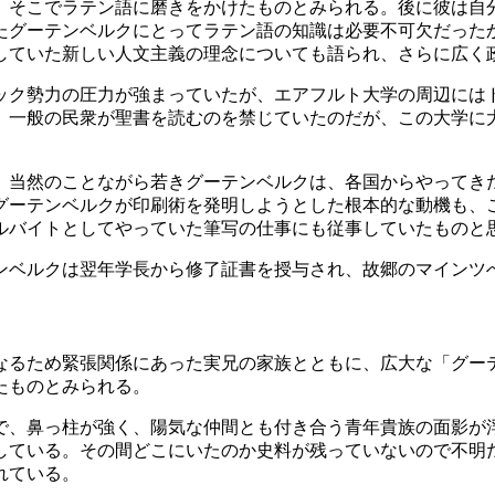
、そこでラテン語に磨きをかけたものとみられる。後に彼は自
たグーテンベルクにとってラテン語の知識は必要不可欠だった
していた新しい人文主義の理念についても語られ、さらに広く
ック勢力の圧力が強まっていたが、エアフルト大学の周辺には
、一般の民衆が聖書を読むのを禁じていたのだが、この大学に
、当然のことながら若きグーテンベルクは、各国からやってき
グーテンベルクが印刷術を発明しようとした根本的な動機も、
ルバイトとしてやっていた筆写の仕事にも従事していたものと
ンベルクは翌年学長から修了証書を授与され、故郷のマインツ
なるため緊張関係にあった実兄の家族とともに、広大な「グー
たものとみられる。
で、鼻っ柱が強く、陽気な仲間とも付き合う青年貴族の面影が
している。その間どこにいたのか史料が残っていないので不明
れている。