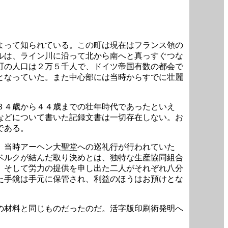
よって知られている。この町は現在はフランス領の
ルは、ライン川に沿って北から南へと真っすぐつな
町の人口は２万５千人で、ドイツ帝国有数の都会で
となっていた。また中心部には当時からすでに壮麗
３４歳から４４歳までの壮年時代であったといえ
などについて書いた記録文書は一切存在しない。お
である。
。当時アーヘン大聖堂への巡礼行が行われていた
ベルクが結んだ取り決めとは、独特な生産協同組合
、そして労力の提供を申し出た二人がそれぞれ八分
た手鏡は手元に保管され、利益のほうはお預けとな
の材料と同じものだったのだ。活字版印刷術発明へ