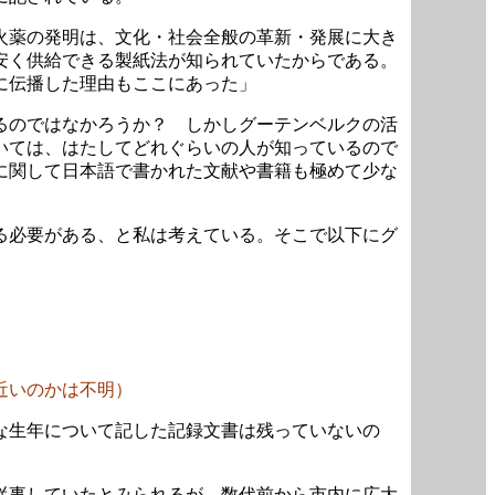
火薬の発明は、文化・社会全般の革新・発展に大き
安く供給できる製紙法が知られていたからである。
に伝播した理由もここにあった」
るのではなかろうか？ しかしグーテンベルクの活
いては、はたしてどれぐらいの人が知っているので
に関して日本語で書かれた文献や書籍も極めて少な
る必要がある、と私は考えている。そこで以下にグ
近いのかは不明）
な生年について記した記録文書は残っていないの
従事していたとみられるが、数代前から市内に広大