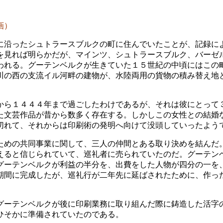
画）
に沿ったシュトラースブルクの町に住んでいたことが、記録に
を見れば明らかだが、マインツ、シュトラースブルク、バーゼ
われる。グーテンベルクが生きていた１５世紀の中頃にはこの
川の西の支流イル河畔の建物が、水陸両用の貨物の積み替え地
から１４４４年まで過ごしたわけであるが、それは彼にとって
た文芸作品が昔から数多く存在する。しかしこの女性との結婚
切れて、それからは印刷術の発明へ向けて没頭していったよう
ための共同事業に関して、三人の仲間とある取り決めを結んだ
えると信じられていて、巡礼者に売られていたのだ。グーテン
グーテンベルクが利益の半分を、出費をした人物が四分の一を
期間に完成したが、巡礼行が二年先に延ばされたために、作っ
グーテンベルクが後に印刷業務に取り組んだ際に鋳造した活字
ひそかに準備されていたのである。