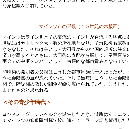
な家屋敷を所有していた。
マインツ市の景観（１５世紀の木版画）
マインツはライン川とその支流のマイン川が合流する地点に
世紀にはカトリック大司教の所在地となり、それ以後も宗教
きをなした。それは主として大司教からの全国的規模の注文
済力が高まるとともに、大司教の支配から脱して、皇帝直属
事会」の中枢メンバーとして、特権的な都市貴族となってい
印刷術の発明者の父親はこうした都市貴族の一人だったが、
う社会階層の血が流れていた。そして当時はこうした社会階
間で、階級間の激しい闘争が繰り広げられていた。こうした
ませたものと思われる。
＜その青少年時代＞
ヨハネス・グーテンベルクが誕生したとき、父親はすでに５
てマインツの修道院付属学校に通って、ラテン語も習得した