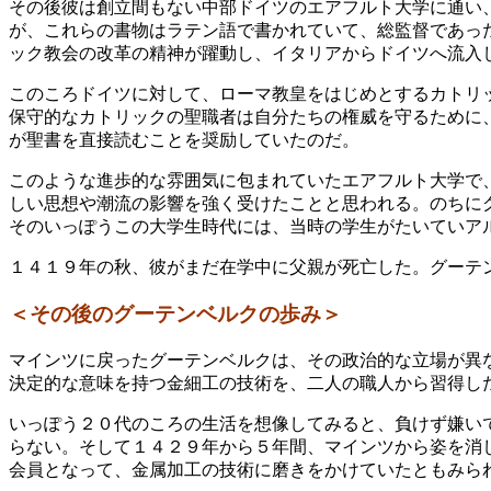
その後彼は創立間もない中部ドイツのエアフルト大学に通い
が、これらの書物はラテン語で書かれていて、総監督であっ
ック教会の改革の精神が躍動し、イタリアからドイツへ流入
このころドイツに対して、ローマ教皇をはじめとするカトリ
保守的なカトリックの聖職者は自分たちの権威を守るために
が聖書を直接読むことを奨励していたのだ。
このような進歩的な雰囲気に包まれていたエアフルト大学で
しい思想や潮流の影響を強く受けたことと思われる。のちに
そのいっぽうこの大学生時代には、当時の学生がたいていア
１４１９年の秋、彼がまだ在学中に父親が死亡した。グーテ
＜その後のグーテンベルクの歩み＞
マインツに戻ったグーテンベルクは、その政治的な立場が異
決定的な意味を持つ金細工の技術を、二人の職人から習得し
いっぽう２０代のころの生活を想像してみると、負けず嫌い
らない。そして１４２９年から５年間、マインツから姿を消
会員となって、金属加工の技術に磨きをかけていたともみら