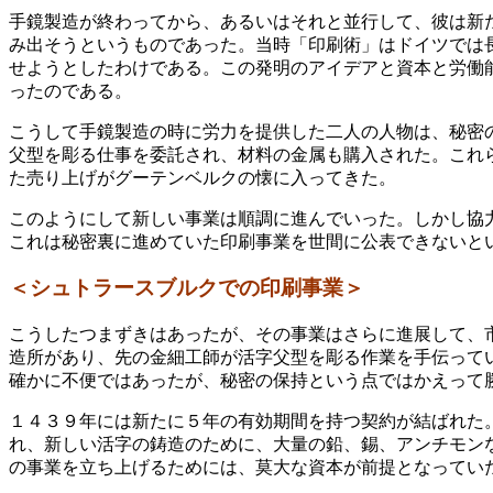
手鏡製造が終わってから、あるいはそれと並行して、彼は新
み出そうというものであった。当時「印刷術」はドイツでは
せようとしたわけである。この発明のアイデアと資本と労働
ったのである。
こうして手鏡製造の時に労力を提供した二人の人物は、秘密
父型を彫る仕事を委託され、材料の金属も購入された。これ
た売り上げがグーテンベルクの懐に入ってきた。
このようにして新しい事業は順調に進んでいった。しかし協
これは秘密裏に進めていた印刷事業を世間に公表できないと
＜シュトラースブルクでの印刷事業＞
こうしたつまずきはあったが、その事業はさらに進展して、
造所があり、先の金細工師が活字父型を彫る作業を手伝って
確かに不便ではあったが、秘密の保持という点ではかえって
１４３９年には新たに５年の有効期間を持つ契約が結ばれた
れ、新しい活字の鋳造のために、大量の鉛、錫、アンチモン
の事業を立ち上げるためには、莫大な資本が前提となってい