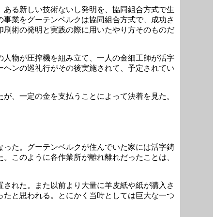
、ある新しい技術ないし発明を、協同組合方式で生
の事業をグーテンベルクは協同組合方式で、成功さ
印刷術の発明と実践の際に用いたやり方そのものだ
の人物が圧搾機を組み立て、一人の金細工師が活字
ーヘンの巡礼行がその後実施されて、予定されてい
たが、一定の金を支払うことによって決着を見た。
なった。グーテンベルクが住んでいた家には活字鋳
た。このように各作業所が離れ離れだったことは、
置された。また以前より大量に羊皮紙や紙が購入さ
ったと思われる。とにかく当時としては巨大な一つ