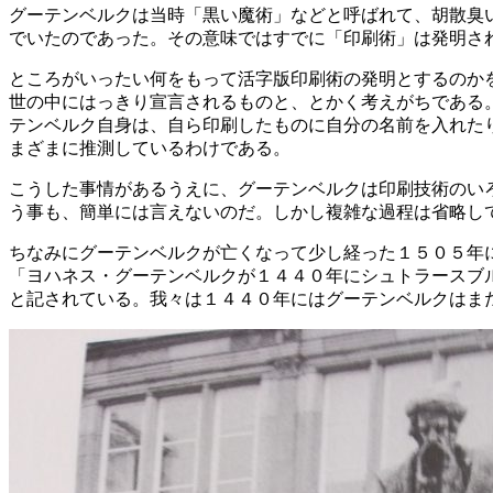
グーテンベルクは当時「黒い魔術」などと呼ばれて、胡散臭
でいたのであった。その意味ではすでに「印刷術」は発明さ
ところがいったい何をもって活字版印刷術の発明とするのか
世の中にはっきり宣言されるものと、とかく考えがちである
テンベルク自身は、自ら印刷したものに自分の名前を入れた
まざまに推測しているわけである。
こうした事情があるうえに、グーテンベルクは印刷技術のい
う事も、簡単には言えないのだ。しかし複雑な過程は省略し
ちなみにグーテンベルクが亡くなって少し経った１５０５年
「ヨハネス・グーテンベルクが１４４０年にシュトラースブ
と記されている。我々は１４４０年にはグーテンベルクはま