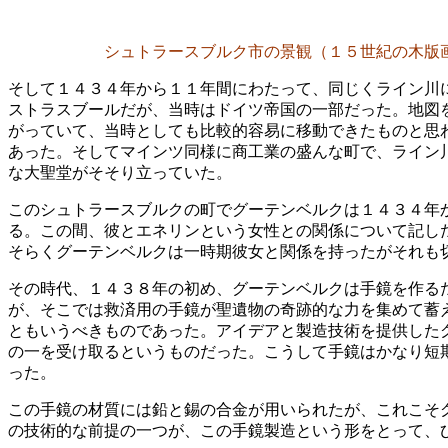
シュトラースブルク市の景観（１５世紀の木版
そして１４３４年から１１年間にわたって、同じくライン川
ストラスブールだが、当時はドイツ帝国の一部だった。地図
がっていて、当時としても比較的容易に移動できたものと思
あった。そしてマインツ同様に商工業の盛んな町で、ライン
な大聖堂がそそり立っていた。
このシュトラースブルクの町でグーテンベルクは１４３４年
る。この間、彼とエネリンという女性との関係について記し
そらくグーテンベルクは一時期彼女と関係を持ったがそれも
その時代、１４３８年の初め、グーテンベルクは手鏡を作る
が、そこでは救済用の手鏡が聖遺物の奇跡的な力を集めて蓄
ともいうべきものであった。アイデアと製造技術を提供した
の一を受け取るというものだった。こうして手鏡はかなり短
った。
この手鏡の材質には鉛と錫の合金が用いられたが、これこそ
の技術的な前提の一つが、この手鏡製造という形をとって、