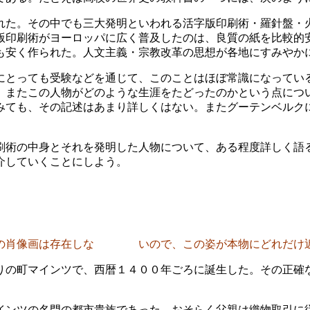
れた。その中でも三大発明といわれる活字版印刷術・羅針盤・
版印刷術がヨーロッパに広く普及したのは、良質の紙を比較的
も安く作られた。人文主義・宗教改革の思想が各地にすみやか
にとっても受験などを通じて、このことはほぼ常識になってい
、またこの人物がどのような生涯をたどったのかという点につ
みても、その記述はあまり詳しくはない。またグーテンベルク
刷術の中身とそれを発明した人物について、ある程度詳しく語
介していくことにしよう。
代の肖像画は存在しな いので、この姿が本物にどれだけ
りの町マインツで、西暦１４００年ごろに誕生した。その正確
インツの名門の都市貴族であった。おそらく父親は織物取引に