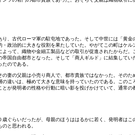
あり、古代ローマ軍の駐屯地であった。そして中世には「黄金
的・政治的に大きな役割を果たしていた。やがてこの町はケル
によって、織物や金細工製品などの取引が促進されたからだ。
の帝国自由都市となった。そして「商人ギルド」に結集してい
ったのである。
その妻の父親は小売り商人で、都市貴族ではなかった。そのた
層の違いは、極めて大きな意味を持っていたのである。このこ
ことが発明者の性格や行動に暗い影を投げかけていて、通常の
０歳ぐらいだったが、母親のほうははるかに若く、発明者はこ
ものと思われる。