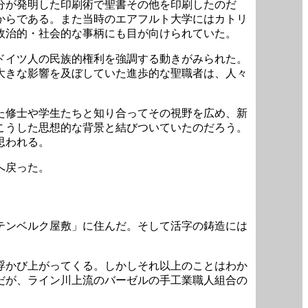
分が発明した印刷術で聖書その他を印刷したのだ
からである。また当時のエアフルト大学にはカトリ
政治的・社会的な事柄にも目が向けられていた。
ドイツ人の民族的権利を強調する動きがみられた。
大きな影響を及ぼしていた進歩的な聖職者は、人々
た修士や学生たちと知り合ってその視野を広め、新
こうした思想的な背景と結びついていたのだろう。
思われる。
へ戻った。
テンベルク屋敷」に住んだ。そして活字の鋳造には
浮かび上がってくる。しかしそれ以上のことはわか
だが、ライン川上流のバーゼルの手工業職人組合の