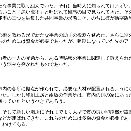
たな事業に取り組んでいた。それは当時人に知られてはまずい
長いこと「黒い魔術」と呼ばれて疑惑の目で見られてきた。そ
能率の三つを結集した共同事業の形態こそ、のちに彼が活字版
の術を教わる形で新たな事業の助手の役割を務めた。さらに別
らのためには資金が必要であったが、延期になっていた先のア
力者の一人の兄弟から、ある時秘密の事業に関連して訴えられ
いう弱みを突かれたものであった。
市内の各所に拠点が作られて、必要な人材が配置されるように
いた。しかし印刷工房と組版の作業所は、市内の別の家にあっ
勝っていたというべきであろう。
。そして新しい場所にそれまでより大型で質の良い印刷機が設
などが運ばれてきた。これらのためには多額の資金が必要であ
たわけである。