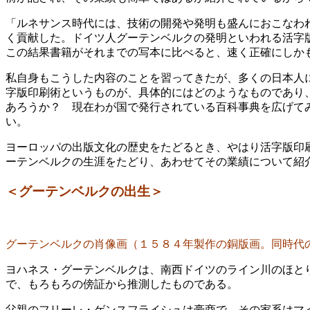
「ルネサンス時代には、技術の開発や発明も盛んにおこなわ
く貢献した。ドイツ人グーテンベルクの発明といわれる活字
この結果書籍がそれまでの写本に比べると、速く正確にしか
私自身もこうした内容のことを習ってきたが、多くの日本人
字版印刷術というものが、具体的にはどのようなものであり
あろうか？ 現在わが国で発行されている百科事典を広げて
い。
ヨーロッパの出版文化の歴史をたどるとき、やはり活字版印
ーテンベルクの生涯をたどり、あわせてその業績について紹
＜グーテンベルクの出生＞
グーテンベルクの肖像画（１５８４年製作の銅版画。同時
ヨハネス・グーテンベルクは、南西ドイツのライン川のほと
で、もろもろの傍証から推測したものである。
父親のフリーレ・ゲンスフライシュは豪商で、その家系はマ