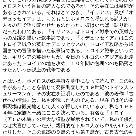
メロスという盲目の詩人なのであるが、その実在には疑問が
あるとされている。それはさておき、『イリアス』及び『オ
デュッセイア』は、もともとはホメロスと呼ばれる詩人が、
人々の前で語り聞かせたものだった。彼はいわば「語り部」
だったわけである。『イリアス』はトロイア戦争での英雄た
ちの活躍を描いた叙事詩であり、『オデュッセイア』はこの
トロイア戦争の英雄オデュッセウスの、トロイア攻略から帰
国までの冒険を描いた叙事詩である。トロイア戦争というの
は、ギリシアの英雄たちが、今日のトルコの小アジア西北岸
にあったトロイアの地を攻め、１０年間の包囲ののち陥落さ
せたという伝説上の戦争である。
とはいえ、ホメロスの叙事詩を夢中になって読んで、この戦
争があったことを信じて発掘調査した１９世紀のドイツ人シ
ュリーマンが、その実在を証明したのである。彼の著作『古
代への情熱』は、私も愛読したものである。現在ではその発
掘現場は観光地として人々が押しかけているが、私も１９８
４年に家族と一緒にここを訪れている。有名な「トロイ
（ア）の木馬」の巨大な模型が展示されていて、私の子供た
ちは大喜びしていたが、親日的なトルコ人から声をかけられ
たりした。そこの遺跡の９層のうち第７層が、古典古代のギ