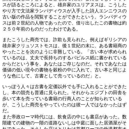
スが語るところによると、雄弁家のユリアヌスは、こうした
やり方で文法家ランパディウスが入手した詩人エンニウスの
古い版の作品を閲覧することができたという。ランパディウ
スは前２世紀の人物であったので、借り出したこの書物は約
２５０年前のものだったわけである。
またこうした商売では、詐欺も見られた。例えばギリシアの
雄弁家クリュソストモスは、後１世紀の末に、ある書籍商の
やったことを次のように非難している。「古い本が求められ
ているのは、丈夫で長持ちのするパピルス紙に書かれている
からだという事を、あなたはご存じなのだ。それであなたは
価値の低い現今の書物を穀粉の中に入れて、古い本と同じよ
うな色にして、古書として売っているのだ」と。
いっぽう人々は古書を定価以外でも手に入れることができた
し、本の競売も普通に見られた。それからエジプトの田舎を
歩いて本を売っている書籍の行商人のことが知られている
が、こうした商売をやっていたのは彼一人ではなかったはず
だ。
また帝政ローマ時代には、飲食店の中にも書店があった。数
階建ての建物の一階の道路ないしは中庭に面した居酒屋がそ
れであった。そうした店はとりわけ首都ローマの外港都市オ