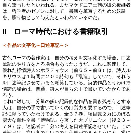
自ら筆写したといわれる。またマケドニア王朝の彼の後継者
は、哲学者のゼノンに対して、書籍を筆写するための奴隷
を、贈り物として与えたといわれているのだ。
ll ローマ時代における書籍取引
＜作品の文字化～口述筆記～＞
古代ローマの著作家は、自分の考えを文字化する場合、口述
筆記のやり方をとる場合もあったようだ。これに関連して、
優れた抒情詩人のホラティウス（前６５－前８）は、詩人ル
キリウスは１時間に２００詩句も「乱造」していて、それら
を口述筆記させていると嘲笑している。詩的作品とりわけ抒
情詩の場合は、普通、詩人が自らの手で書いていたからであ
ろう。
これに対して、分量の多い記録的な作品を書き残そうとする
人は、自分の手で書いていくのは労力を要するので、口述筆
記に頼っていたわけである。全３７巻、項目数２万にのぼる
膨大な百科全書『博物誌』を著した大プリニウス（後２３－
７９）は、速記者に自分の考えを口述筆記させていた。この
速記者は、寒い冬でもいつでも仕事ができるようにと、常に