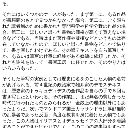
る。
それにはいくつかのケースがあった。まず第一に、ある作品
が書籍商のもとで見つからなかった場合。第二に、ごく限ら
れた読者層のために書かれた専門科学や哲学分野の作品の場
合。第三に、ほしいと思った書物の価格が高くて買えない場
合などである。当時はまだ著作権や版権などというものは存
在していなかったので、ほしいと思った書物をどこかで借り
て、書き写したわけである。その際テキストを自ら筆写した
か、あるいは筆写の仕事に経験がある奴隷に依頼したか、そ
れとも謝礼を払って「書写工房」に任せたか、そのやり方は
いろいろあった。
そうした筆写の実例としては歴史に名をのこした人物の名前
があげられる。前４世紀の政治家で雄弁家のデモステネス
は、歴史家のトゥキュディデスの全作品を自らの手で８回も
書き写したといわれる。その作業は、まだ無名の貧しかった
時代に行われたものとみられるが、金銭上の理由以外にもあ
ったようだ。次いでマケドニア国王カッサンドラは厚顔無恥
の乱暴者であった反面、高度な教養を身に着けた人物でもあ
った。この人物はイリアスとオデュッセイアの大部分を暗誦
することができたばかりでなく、この二つの叙事詩をすべて