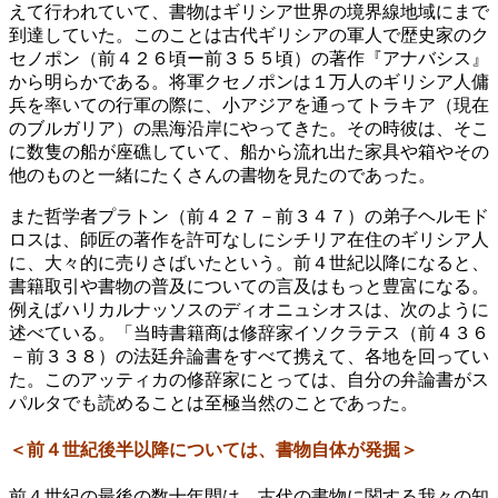
えて行われていて、書物はギリシア世界の境界線地域にまで
到達していた。このことは古代ギリシアの軍人で歴史家のク
セノポン（前４２６頃ー前３５５頃）の著作『アナバシス』
から明らかである。将軍クセノポンは１万人のギリシア人傭
兵を率いての行軍の際に、小アジアを通ってトラキア（現在
のブルガリア）の黒海沿岸にやってきた。その時彼は、そこ
に数隻の船が座礁していて、船から流れ出た家具や箱やその
他のものと一緒にたくさんの書物を見たのであった。
また哲学者プラトン（前４２７－前３４７）の弟子ヘルモド
ロスは、師匠の著作を許可なしにシチリア在住のギリシア人
に、大々的に売りさばいたという。前４世紀以降になると、
書籍取引や書物の普及についての言及はもっと豊富になる。
例えばハリカルナッソスのディオニュシオスは、次のように
述べている。「当時書籍商は修辞家イソクラテス（前４３６
－前３３８）の法廷弁論書をすべて携えて、各地を回ってい
た。このアッティカの修辞家にとっては、自分の弁論書がス
パルタでも読めることは至極当然のことであった。
＜前４世紀後半以降については、書物自体が発掘＞
前４世紀の最後の数十年間は、古代の書物に関する我々の知