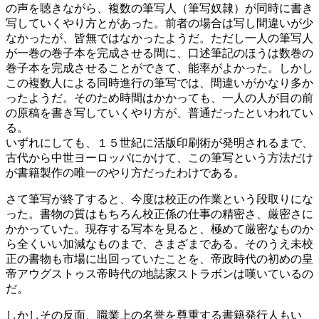
の声を聴きながら、複数の筆写人（筆写奴隷）が同時に書き
写していくやり方とがあった。前者の場合は写し間違いが少
なかったが、皆無ではなかったようだ。ただし一人の筆写人
が一巻の巻子本を完成させる間に、口述筆記のほうは数巻の
巻子本を完成させることができて、能率がよかった。しかし
この複数人による同時進行の筆写では、間違いがかなり多か
ったようだ。そのため時間はかかっても、一人の人が目の前
の原稿を書き写していくやり方が、普通だったといわれてい
る。
いずれにしても、１５世紀に活版印刷術が発明されるまで、
古代から中世ヨーロッパにかけて、この筆写という方法だけ
が書籍製作の唯一のやり方だったわけである。
さて筆写が終了すると、今度は校正の作業という段取りにな
った。書物の質はもちろん校正係の仕事の精密さ、厳密さに
かかっていた。現存する写本を見ると、極めて厳密なものか
ら全くいい加減なものまで、さまざまである。そのうえ未校
正の書物も市場に出回っていたことを、帝政時代の初めの皇
帝アウグストゥス帝時代の地誌家ストラボンは嘆いているの
だ。
しかしその反面、職業上の名誉を尊重する書籍発行人もい