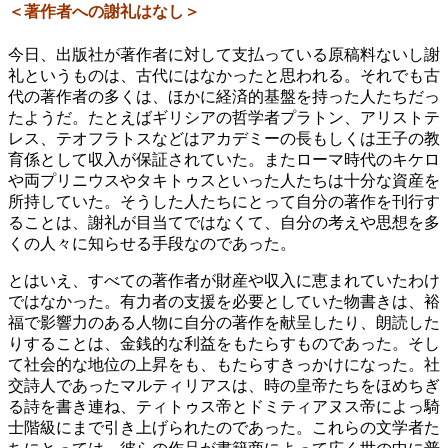
＜著作者への謝礼はなし＞
今日、出版社が著作者に対して支払っている原稿料ないし謝
礼というものは、古代にはなかったと思われる。それでも古
代の著作者の多くは、ほかに経済的基盤を持った人たちだっ
たようだ。たとえばギリシアの哲学者プラトン、アリストテ
レス、テオフラトスなどはアカデミーの長もしくは王子の教
育係として収入が保証されていた。またローマ時代のキケロ
や両プリニウスやタキトゥスといった人たちは十分な資産を
所持していた。そうした人たちにとって自分の著作を刊行す
ることは、謝礼が目当てではなくて、自分の考えや思想を多
くの人々に知らせる手段なのであった。
とはいえ、すべての著作者が財産や収入に恵まれていたわけ
ではなかった。有力者の支援を必要としていた物書きは、裕
福で影響力のある人物に自分の著作を献呈したり、朗読した
りすることは、金銭的な利益をもたらすものであった。そし
て社会的な地位の上昇をも、もたらすきっかけになった。社
交詩人であったマルティリアスは、時の皇帝たちをほめちぎ
る詩を書き連ね、ティトゥス帝とドミティアヌス帝によっ騎
士階級にまで引き上げられたのであった。これらの文学者た