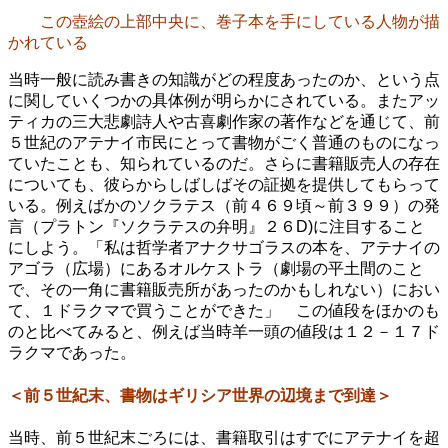
この壺絵の上部中央に、巻子本を手にしている人物が描
かれている
当時一般に読み書きの知識がどの程度あったのか、という点
に関していくつかの具体例が明らかにされている。またアッ
ティカの三大悲劇詩人や古喜劇作家の著作などを通じて、前
５世紀のアテナイ市民にとって書物がごく普通のものになっ
ていたことも、知られているのだ。さらに書籍販売人の存在
についても、彼らからしばしばその証拠を提供してもらって
いる。例えばかのソクラテス（前４６９頃～前３９９）の発
言（プラトン『ソクラテスの弁明』２６D)に注目すること
にしよう。「私は哲学者アナクサゴラスの本を、アテナイの
アゴラ（広場）にあるオルケストラ（劇場の平土間のこと
で、その一角に書籍販売所があったのかもしれない）におい
て、１ドラクマで買うことができた」 この値段をほかのも
のと比べてみると、例えば当時羊一頭の値段は１２－１７ド
ラクマであった。
＜前５世紀末、書物はギリシア世界の辺境まで到達＞
当時、前５世紀末ごろには、書籍取引はすでにアテナイを超