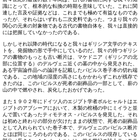
識にとって、根本的な転換の時期を意味していた。これに関
連した言及や証拠などは、これまでも極めて有益なものであ
ったが、それらはいずれも二次史料であった。つまり我々の
関心の元来の対象物である古代の書物自体を、我々は直接的
には把握していなかったのである。
しかしそれ以降の時代になると我々はギリシア文学のテキス
トを、発掘物の形で手中にしているのだ。我々の持つギリシ
アの書物のもっとも古い断片は、マケドニア（ギリシアの北
部に位置する）のデルヴェニ近くの墓の中から発見された、
ある宇宙論作品への論評を記載したパピルス巻子本の切れ端
である。この地域の湿度の高さにもかかわらずこれが残存で
きたのは、このパピルスが死者の副葬品の一部として、薪の
山の中で燃やされ、炭化したおかげであった。
また１９０２年にドイツ人のエジプト学者ボルヒャルトはエ
ジプトのアブシーアにおいて、木製の棺桶の中にミイラと並
んで置いてあったティモテオス・パピルスを発見した。それ
は初めと終わりの部分が欠けたままの状態で、死者の副葬品
として入れられていた巻子本で、デルヴェニのパピルス断片
とほぼ同じころのものである。このパピルスの現存している