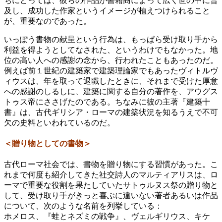
ちにとっては、彼らの作品が書籍商によって広く世の中に普
及し、成功した作家というイメージが植えつけられること
が、重要なのであった。
いっぽう書物の献呈という行為は、もっぱら受け取り手から
利益を得ようとしてなされた、というわけでもなかった。地
位の高い人への感謝の念から、行われたこともあったのだ。
例えば前１世紀の建築家で建築理論家でもあったヴィトルヴ
ィウスは、年を取って退職したときに、それまで受けた厚意
への感謝のしるしに、建築に関する自分の著作を、アウグス
トゥス帝にささげたのである。ちなみに彼の主著『建築十
書』は、古代ギリシア・ローマの建築状況を知るうえで不可
欠の史料といわれているのだ。
＜贈り物としての書物＞
古代ローマ社会では、書物を贈り物にする習慣があった。こ
れまで何度も紹介してきた社交詩人のマルティアリスは、ロ
ーマで重要な役割を果たしていたサトゥルヌス祭の贈り物と
して、受け取り手がきっと喜ぶに違いない著者あるいは作品
について、次のような名前を列挙している：
ホメロス、『蛙とネズミの戦争』、ヴェルギリウス、キケ