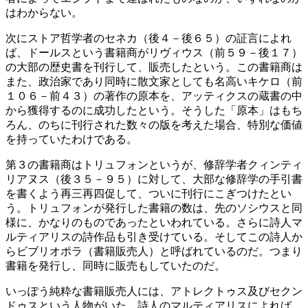
はわからない。
次にストア哲学者のセネカ（後４－後６５）の証言によれ
ば、ドールスという書籍商がリヴィウス（前５９－後１７）
の大部の歴史書を刊行して、販売したという。この書籍商は
また、政治家であり同時に散文家としても名高いキケロ（前
１０６－前４３）の著作の原本を、アッティクスの蔵書の中
から獲得するのに成功したという。そうした「原本」はもち
ろん、のちに刊行された数々の版を考えた場合、特別な価値
を持っていたわけである。
第３の書籍商はトリュフォンというが、修辞学者クィンティ
リアヌス（後３５－９５）に対して、大部な修辞学の手引書
を書くよう再三再四促して、ついに刊行にこぎつけたとい
う。トリュフォンが発行した書籍の数は、先のソシウスと同
様に、かなりのものであったといわれている。さらに詩人マ
ルティアリスの詩作品も引き受けている。そしてこの詩人か
らビブリオポラ（書籍販売人）と呼ばれているのだ。つまり
書籍を発行し、同時に販売もしていたのだ。
いっぽう純粋な書籍販売人には、アトレクトゥス及びセクン
ドゥスという人物がいた。詩人のマルティアリスによれば、