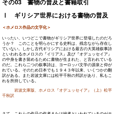
その03 書物の普及と書籍取引
Ⅰ ギリシア世界における書物の普及
＜ホメロス作品の文字化＞
いったい、いつどこで書物がギリシア世界に登場したのだろ
うか？ このことを明らかにする史料は、残念ながら存在し
ていない。しかし古代ギリシアにおける最古の大英雄叙事詩
といわれるホメロスの『イリアス』及び『オデュッセイア』
の中身を書き留めるために書物が生まれた、と言われている
のだ。これら二つの叙事詩は、ヨーロッパ文学の源泉と仰が
れている。そのため日本でも１９４３年以来、いくつかの翻
訳がある。また岩波文庫には松平千秋の邦訳があり、私もこ
れを所持している。
岩波文庫版、ホメロス『オデュッセイア』（上）松平
千秋訳
さて、これらの作品の作者または編者といわれているのがホ