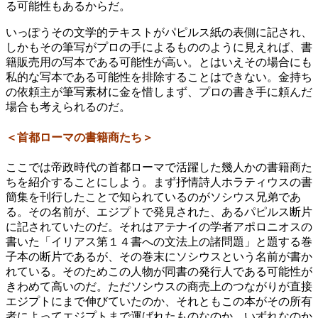
る可能性もあるからだ。
いっぽうその文学的テキストがパピルス紙の表側に記され、
しかもその筆写がプロの手によるもののように見えれば、書
籍販売用の写本である可能性が高い。とはいえその場合にも
私的な写本である可能性を排除することはできない。金持ち
の依頼主が筆写素材に金を惜しまず、プロの書き手に頼んだ
場合も考えられるのだ。
＜首都ローマの書籍商たち＞
ここでは帝政時代の首都ローマで活躍した幾人かの書籍商た
ちを紹介することにしよう。まず抒情詩人ホラティウスの書
簡集を刊行したことで知られているのがソシウス兄弟であ
る。その名前が、エジプトで発見された、あるパピルス断片
に記されていたのだ。それはアテナイの学者アポロニオスの
書いた「イリアス第１４書への文法上の諸問題」と題する巻
子本の断片であるが、その巻末にソシウスという名前が書か
れている。そのためこの人物が同書の発行人である可能性が
きわめて高いのだ。ただソシウスの商売上のつながりが直接
エジプトにまで伸びていたのか、それともこの本がその所有
者によってエジプトまで運ばれたものなのか、いずれなのか