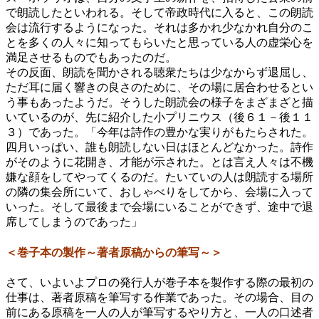
で朗読したといわれる。そして帝政時代に入ると、この朗読
会は流行するようになった。それは多かれ少なかれ自分のこ
とを多くの人々に知ってもらいたと思っている人の虚栄心を
満足させるものでもあったのだ。
その反面、朗読を聞かされる聴衆たちは少なからず退屈し、
ただ耳に届く響きの良さのために、その場に居合わせるとい
う事もあったようだ。そうした朗読会の様子をまざまざと描
いているのが、先に紹介した小プリニウス（後６１－後１１
３）であった。「今年は詩作の豊かな実りがもたらされた。
四月いっぱい、誰も朗読しない日はほとんどなかった。詩作
がそのように花開き、才能が示された。とは言え人々は不機
嫌な顔をしてやってくるのだ。たいていの人は朗読する場所
の隣の集会所にいて、おしゃべりをしてから、会場に入って
いった。そして最後まで会場にいることができず、途中で退
席してしまうのであった」
＜巻子本の製作～著者原稿からの筆写～＞
さて、いよいよプロの発行人が巻子本を製作する際の最初の
仕事は、著者原稿を筆写する作業であった。その場合、目の
前にある原稿を一人の人が筆写するやり方と、一人の口述者