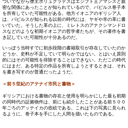
ついでながら僭主ポリュクラテスはエジプト王アマシスと親
密な関係にあったことが知られているので、パピルス巻子本
を所有していた可能性がある。他方イオニアのギリシア人
は、パピルスが知られる以前の時代には、ヤギや羊の革に書
いていた。そうした革の上に、ミレトスのアナクシマンドロ
スなどのような初期イオニアの哲学者たちが、その著作を書
き記していた可能性が十分あるのだ。
いっぽう当時すでに初歩段階の書籍取引が存在していたのか
どうか、史料が不足していて明らかではない。とはいえ原則
的にはその可能性を排除することはできない。ただこの時代
にはまだ、ある特定の作品を所有しようとするときは、それ
を書き写すのが普通だったようだ。
＜前５世紀のアテナイ市民と書物＞
ギリシアにおける書物の存在と使用を明らかにした最も初期
の同時代の証拠物件は、前にも紹介したことがある前５００
年ごろのアッテイカの壺絵である。これは下の写真に見られ
るように、巻子本を手にした人間を描いたものである。