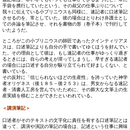
手袋を携行していたという。その叔父の仕事ぶりについて
我々に伝えている小プリニウスも同様に、速記者に口述筆記
させるのを、常としていた。彼の場合はとりわけ弁護士とし
ての弁論を筆記させ、それを書物の形（巻子本）で刊行して
いたようだ。
ところがこの小プリニウスの師匠であったクインティリアヌ
スは、口述筆記よりも自分の手で書いてゆくほうを好んでい
た。その理由として彼は、もし速記者の仕事がゆっくり過ぎ
るときには、自らの考えが滞ってしまうし、早すぎる速記者
の場合には口述する自分が駆り立てられて好ましくない、と
書いている。
その反対に「信じられないほどの生産性」を誇っていた神学
者オリゲネス（後１８５－後２５３）は、男女からなる速記
者・清書人工房を営んでいたために、その膨大な文筆上の生
産実績を積むことができたといわれている。
＜講演筆記＞
口述者がそのテキストの文字化に責任を有する口述筆記とは
違って、講演や演説の筆記の場合は、記述という仕事に興味