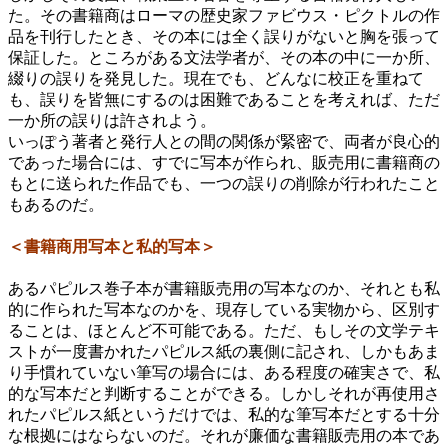
た。その書籍商はローマの歴史家ファビウス・ピクトルの作
品を刊行したとき、その本には全く誤りがないと胸を張って
保証した。ところがある文法学者が、その本の中に一か所、
綴りの誤りを発見した。現在でも、どんなに校正を重ねて
も、誤りを皆無にするのは困難であることを考えれば、ただ
一か所の誤りは許されよう。
いっぽう著者と発行人との間の関係が緊密で、両者が良心的
であった場合には、すでに写本が作られ、販売用に書籍商の
もとに送られた作品でも、一つの誤りの削除が行われたこと
もあるのだ。
＜書籍商用写本と私的写本＞
あるパピルス巻子本が書籍販売用の写本なのか、それとも私
的に作られた写本なのかを、現存している実物から、区別す
ることは、ほとんど不可能である。ただ、もしその文学テキ
ストが一度書かれたパピルス紙の裏側に記され、しかもあま
り手慣れていない筆写の場合には、ある程度の確実さで、私
的な写本だと判断することができる。しかしそれが再使用さ
れたパピルス紙というだけでは、私的な筆写本だとする十分
な根拠にはならないのだ。それが廉価な書籍販売用の本であ