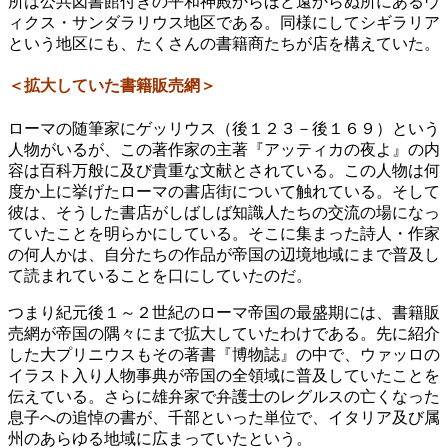
所は公共図書館付きの平和神殿からほど遠からぬ所にあるヴ
ィクス・サンダラリウス地区である。同様にしてシギラリア
という地区にも、たくさんの書籍商たちが店を構えていた。
＜拡大していた書籍販売網＞
ローマの随筆家にゲッリウス（後１２３－後１６９）という
人物がいるが、この著作家の主著『アッティカの夜よ』の内
容は百科万般に及び貴重な文献とされている。この人物は何
度か上に挙げたローマの書店街について触れている。そして
彼は、そうした書店がしばしば知識人たちの交流の場になっ
ていたことを明らかにしている。そこに集まった詩人・作家
の何人かは、自分たちの作品が帝国の辺境地域にまで普及し
て読まれていることを口にしていたのだ。
つまり紀元後１～２世紀のローマ帝国の最盛期には、書籍販
売網が帝国の隅々にまで拡大していたわけである。先に紹介
した大プリニウスもその著書『博物誌』の中で、ウァッロの
イラスト入り人物事典が帝国の全領域に普及していたことを
伝えている。さらに雄弁家で弁護士のレグルスの亡くなった
息子への追悼の書が、千部といった単位で、イタリア及び属
州のあらゆる地域に広まっていたという。