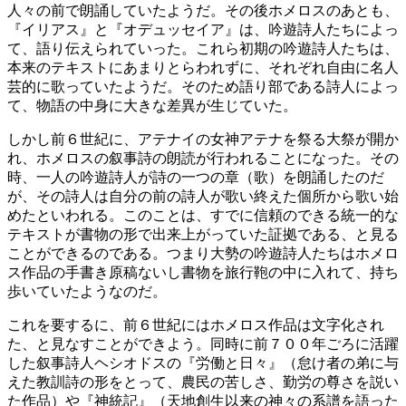
人々の前で朗誦していたようだ。その後ホメロスのあとも、
『イリアス』と『オデュッセイア』は、吟遊詩人たちによっ
て、語り伝えられていった。これら初期の吟遊詩人たちは、
本来のテキストにあまりとらわれずに、それぞれ自由に名人
芸的に歌っていたようだ。そのため語り部である詩人によっ
て、物語の中身に大きな差異が生じていた。
しかし前６世紀に、アテナイの女神アテナを祭る大祭が開か
れ、ホメロスの叙事詩の朗読が行われることになった。その
時、一人の吟遊詩人が詩の一つの章（歌）を朗誦したのだ
が、その詩人は自分の前の詩人が歌い終えた個所から歌い始
めたといわれる。このことは、すでに信頼のできる統一的な
テキストが書物の形で出来上がっていた証拠である、と見る
ことができるのである。つまり大勢の吟遊詩人たちはホメロ
ス作品の手書き原稿ないし書物を旅行鞄の中に入れて、持ち
歩いていたようなのだ。
これを要するに、前６世紀にはホメロス作品は文字化され
た、と見なすことができよう。同時に前７００年ごろに活躍
した叙事詩人ヘシオドスの『労働と日々』（怠け者の弟に与
えた教訓詩の形をとって、農民の苦しさ、勤労の尊さを説い
た作品）や『神統記』（天地創生以来の神々の系譜を語った