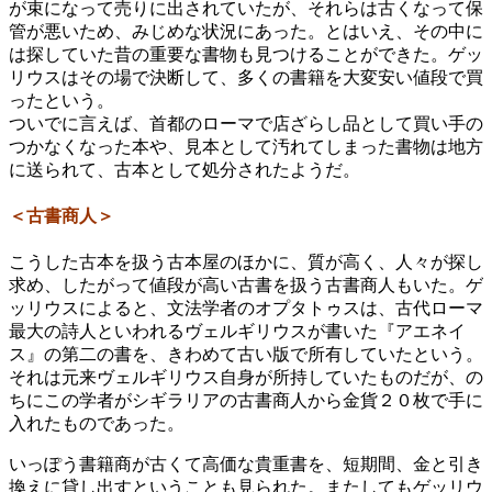
が束になって売りに出されていたが、それらは古くなって保
管が悪いため、みじめな状況にあった。とはいえ、その中に
は探していた昔の重要な書物も見つけることができた。ゲッ
リウスはその場で決断して、多くの書籍を大変安い値段で買
ったという。
ついでに言えば、首都のローマで店ざらし品として買い手の
つかなくなった本や、見本として汚れてしまった書物は地方
に送られて、古本として処分されたようだ。
＜古書商人＞
こうした古本を扱う古本屋のほかに、質が高く、人々が探し
求め、したがって値段が高い古書を扱う古書商人もいた。ゲ
ッリウスによると、文法学者のオプタトゥスは、古代ローマ
最大の詩人といわれるヴェルギリウスが書いた『アエネイ
ス』の第二の書を、きわめて古い版で所有していたという。
それは元来ヴェルギリウス自身が所持していたものだが、の
ちにこの学者がシギラリアの古書商人から金貨２０枚で手に
入れたものであった。
いっぽう書籍商が古くて高価な貴重書を、短期間、金と引き
換えに貸し出すということも見られた。またしてもゲッリウ