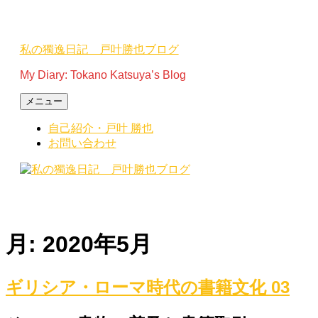
コ
ン
テ
私の獨逸日記 戸叶勝也ブログ
ン
ツ
My Diary: Tokano Katsuya’s Blog
へ
ス
メニュー
キ
自己紹介・戸叶 勝也
ッ
お問い合わせ
プ
月:
2020年5月
ギリシア・ローマ時代の書籍文化 03