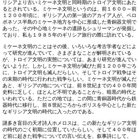
リシアより古いミケーネ文明と同時期のトロイア文明にあた
るとされている。ミケーネ文明というのは、前１６００～前
１２００年頃に、ギリシア人の第一波のアカイア人が、ペロ
ポネソス半島のミケーネ地方を中心に形成した青銅器文明で
あった。その中心地ミケーネの遺跡もシュリーマンが発掘し
ており、私も１９８５年のギリシア旅行の際に訪れている。
ミケーネ文明のことはその後、いろいろな考古学者などによ
って研究が進んでいて、さまざまなことが解明されている
が、トロイア文明の実態については、あまり研究が進んでい
ないようだ。しかしミケーネ文明が滅びた前１２００年ごろ
に、トロイア文明も滅んだらしい。そしてトロイア戦争はそ
の末期の時代に行われた戦争らしい。ミケーネ文明が滅んだ
あと、ギリシアの地については、前８世紀までの４００年間
史料に乏しく、ほとんど不明であることから、暗黒の時代と
いわれている。ただこの地では、この間に青銅器時代から鉄
器時代に移行し、前８世紀ごろからポリスを中心とした新た
なギリシア文明の時代に入ったのである。
謎多き盲目の天才詩人ホメロスは、この新たなギリシア文明
の時代のごく初期に位置していたらしい。そして４００年ほ
ど前に起きた戦争についての言い伝えを、叙事詩にして、