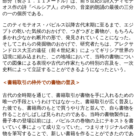
部分（長さ１．１１メートル）は、前５世紀の詩人ティモテ
オス作の詩『ペルシア人』の中の、音楽的朗誦の最後の三分
の一の個所である。
このティモテオス・パピルス以降古代末期に至るまで、エジ
プトの乾いた気候のおかげで、つぎつぎと書物が、もちろん
多かれ少なかれ断片の形で、発見されていくことになった。
そしてこれらの発掘物のおかげで、研究者たちは、アレクサ
ンドロス大王の遠征（前４世紀末）によってギリシア世界の
辺境に組み込まれた、この地域において、当時の書物につい
ての図像による表現や古代の作家たちの特別の言及を、一次
史料によって立証することができるようになったという。
＜書籍取引の枠外での書物の普及＞
古代の全時期を通じて、書籍取引が書物を手に入れるための
唯一の手段というわけではなかった。書籍取引が広く普及し
た後でも、書籍商のもとで買うやり方と並んで、自ら書物を
作ることがしばしば見られたのである。当時の書物製作は、
冊子本の登場以前には、パピルスの巻物の上にテキストを書
いていく事によって成り立っていた。つまりオリジナルの書
物を筆写することで、新しい書籍を作ることができたのであ