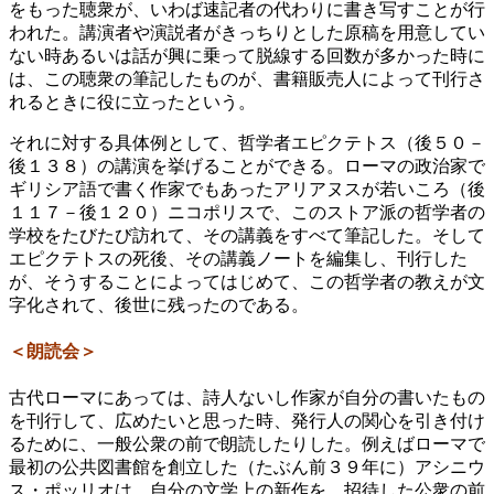
をもった聴衆が、いわば速記者の代わりに書き写すことが行
われた。講演者や演説者がきっちりとした原稿を用意してい
ない時あるいは話が興に乗って脱線する回数が多かった時に
は、この聴衆の筆記したものが、書籍販売人によって刊行さ
れるときに役に立ったという。
それに対する具体例として、哲学者エピクテトス（後５０－
後１３８）の講演を挙げることができる。ローマの政治家で
ギリシア語で書く作家でもあったアリアヌスが若いころ（後
１１７－後１２０）ニコポリスで、このストア派の哲学者の
学校をたびたび訪れて、その講義をすべて筆記した。そして
エピクテトスの死後、その講義ノートを編集し、刊行した
が、そうすることによってはじめて、この哲学者の教えが文
字化されて、後世に残ったのである。
＜朗読会＞
古代ローマにあっては、詩人ないし作家が自分の書いたもの
を刊行して、広めたいと思った時、発行人の関心を引き付け
るために、一般公衆の前で朗読したりした。例えばローマで
最初の公共図書館を創立した（たぶん前３９年に）アシニウ
ス・ポッリオは、自分の文学上の新作を、招待した公衆の前