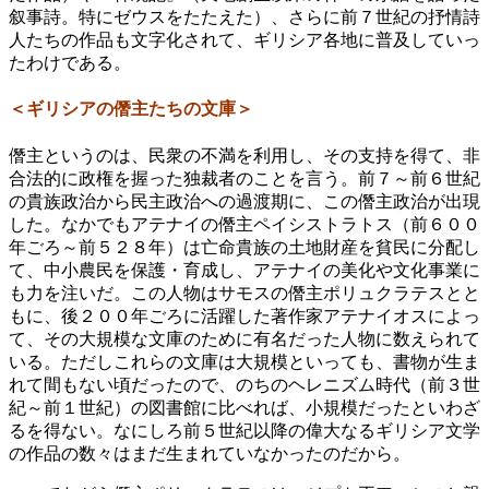
叙事詩。特にゼウスをたたえた）、さらに前７世紀の抒情詩
人たちの作品も文字化されて、ギリシア各地に普及していっ
たわけである。
＜ギリシアの僭主たちの文庫＞
僭主というのは、民衆の不満を利用し、その支持を得て、非
合法的に政権を握った独裁者のことを言う。前７～前６世紀
の貴族政治から民主政治への過渡期に、この僭主政治が出現
した。なかでもアテナイの僭主ペイシストラトス（前６００
年ごろ～前５２８年）は亡命貴族の土地財産を貧民に分配し
て、中小農民を保護・育成し、アテナイの美化や文化事業に
も力を注いだ。この人物はサモスの僭主ポリュクラテスとと
もに、後２００年ごろに活躍した著作家アテナイオスによっ
て、その大規模な文庫のために有名だった人物に数えられて
いる。ただしこれらの文庫は大規模といっても、書物が生ま
れて間もない頃だったので、のちのヘレニズム時代（前３世
紀～前１世紀）の図書館に比べれば、小規模だったといわざ
るを得ない。なにしろ前５世紀以降の偉大なるギリシア文学
の作品の数々はまだ生まれていなかったのだから。