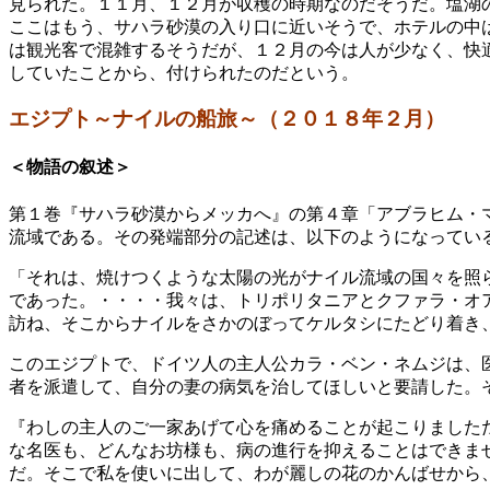
見られた。１１月、１２月が収穫の時期なのだそうだ。塩湖
ここはもう、サハラ砂漠の入り口に近いそうで、ホテルの中
は観光客で混雑するそうだが、１２月の今は人が少なく、快適
していたことから、付けられたのだという。
エジプト～ナイルの船旅～（２０１８年２月）
＜物語の叙述＞
第１巻『サハラ砂漠からメッカへ』の第４章「アブラヒム・
流域である。その発端部分の記述は、以下のようになってい
「それは、焼けつくような太陽の光がナイル流域の国々を照
であった。・・・・我々は、トリポリタニアとクファラ・オ
訪ね、そこからナイルをさかのぼってケルタシにたどり着き
このエジプトで、ドイツ人の主人公カラ・ベン・ネムジは、
者を派遣して、自分の妻の病気を治してほしいと要請した。
『わしの主人のご一家あげて心を痛めることが起こりました
な名医も、どんなお坊様も、病の進行を抑えることはできま
だ。そこで私を使いに出して、わが麗しの花のかんばせから