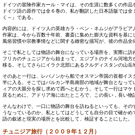
ドイツの冒険作家カール・マイは、その生涯に数多くの作品
ドイツ語の原作では全６巻の、私が翻訳した日本語版では全
く～』である。
内容的には、ドイツ人の英雄カラ・ベン・ネムジがアラビア
作家は、今から百数十年前、書斎に集めた膨大な資料を基に
風俗習慣や宗教事情などに関する緻密な描写が、彼の作品全
そこで私としては物語の舞台になっている場所を、実際に訪
フリカのチュニジアから始まって、エジプトのナイル河地方
移る。そしてさらにイラク北部にあるクルディスタンの山岳
そのあと一行は、レバノンから船でオスマン帝国の首都イス
半に入る。そこではバルカン半島南部の地域が舞台となって
ィアの大親分を探し求めて西へとむかう。そして一行はマケ
戻るために、アドリア海に出たところで、この長い，長い物
そんなわけで、一口に物語の舞台を訪ねるといっても、その
うなっているのか、私としてはどうしても自分の目で確かめ
語の叙述と現実の場所とを比較して、検証することにした。
チュニジア旅行（２００９年１２月）