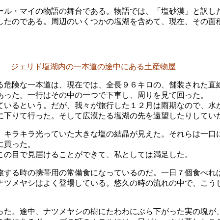
ール・マイの物語の舞台である。物語では、「塩砂漠」と訳し
したのである。周辺のいくつかの塩湖を含めて、現在、その面
ジェリド塩湖内の一本道の途中にある土産物屋
る危険な一本道は、現在では、全長９６キロの、舗装された直
あった。一行はその中の一つで下車し、周りを見て回った。
ているという。だが、我々が旅行した１２月は雨期なので、水
に下りて行った。そして広漠たる塩湖の先を遠望したりしてい
、キラキラ光っていた大きな塩の結晶が見えた。それらは一口
に買った。
この目で見届けることができて、私としては満足した。
旅する時の携帯用の常備食になっているのだ。一日７個食べれ
ナツメヤシはよく登場している。悠久の時の流れの中で、こう
った。途中、ナツメヤシの樹にたわわにぶら下がった実の塊が