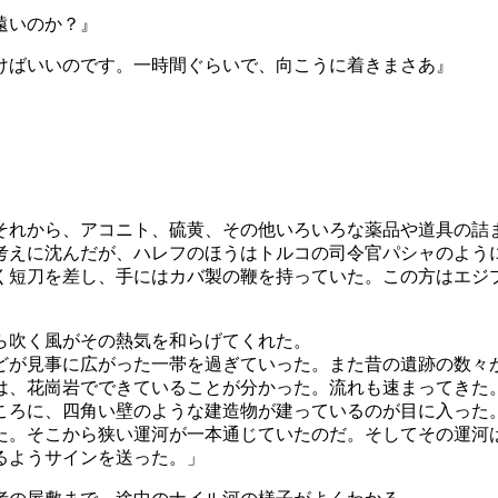
遠いのか？』
けばいいのです。一時間ぐらいで、向こうに着きまさあ』
それから、アコニト、硫黄、その他いろいろな薬品や道具の詰
考えに沈んだが、ハレフのほうはトルコの司令官パシャのよう
く短刀を差し、手にはカバ製の鞭を持っていた。この方はエジ
ら吹く風がその熱気を和らげてくれた。
どが見事に広がった一帯を過ぎていった。また昔の遺跡の数々
は、花崗岩でできていることが分かった。流れも速まってきた
ころに、四角い壁のような建造物が建っているのが目に入った
た。そこから狭い運河が一本通じていたのだ。そしてその運河
るようサインを送った。」