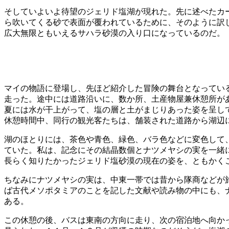
そしていよいよ待望のジェリド塩湖が現れた。先に述べたカ
ら吹いてくる砂で表面が覆われているために、そのように訳
広大無限ともいえるサハラ砂漠の入り口になっているのだ。
マイの物語に登場し、先ほど紹介した冒険の舞台となってい
走った。途中には道路沿いに、数か所、土産物屋兼休憩所が
夏には水が干上がって、塩の層と土がまじりあった姿を呈し
休憩時間中、同行の観光客たちは、舗装された道路から湖辺
湖のほとりには、茶色や青色、緑色、バラ色などに変色して
ていた。私は、記念にその結晶数個とナツメヤシの実を一緒
長らく知りたかったジェリド塩砂漠の現在の姿を、ともかく
ちなみにナツメヤシの実は、中東一帯では昔から隊商などが
ば古代メソポタミアのことを記した文献や読み物の中にも、
ある。
この休憩の後、バスは東南の方向に走り、次の宿泊地へ向か