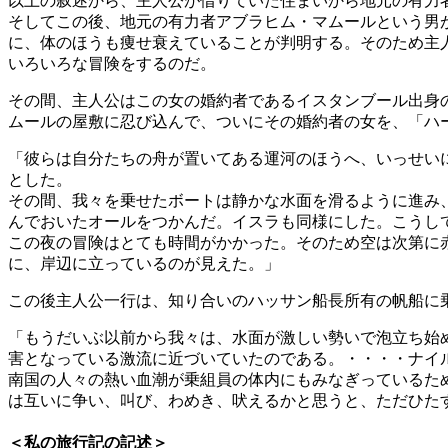
以上の叙述から、主人公が借りていた住まいから地元の有力
そしてこの後、地元の有力者アブラヒム・マムールという男
に、体のほうも痩せ衰えていることが判明する。そのため主
いろいろな冒険をするのだ。
その間、主人公はこの女の婚約者であるイスタンブール出身
ムールの屋敷に忍び込んで、ついにその婚約者の女を、「ハ
「彼らは自分たちの舟が置いてある運河のほうへ、いっせい
とした。
その間、我々を乗せたボートは静かな水面を滑るように進み
んでおいたオールをつかんだ。イスラも同様にした。こうし
この夜の冒険はとても時間がかかった。そのため空は次第に
に、岸辺に立っているのが見えた。」
この後主人公一行は、知り合いのハッサン船長所有の帆船に
「もうだいぶ以前から我々は、水面が激しい勢いで泡立ち始
害となっている激流に近づいていたのである。・・・・ナイ
南国の人々の熱い血潮が乗組員の体内にもみなぎっているた
は互いに争い、叫び、わめき、吠えるかと思うと、ただひた
＜私の旅行記の記述＞