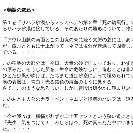
＜物語の叙述＞
第１巻『サハラ砂漠からメッカへ』の第２章「死の騎馬行」
るサハラ砂漠に接している。そのあたりの地形について、物
「アウレ山脈の南面とこの山塊の東に続く支脈の麓には、あ
が、歳月とともに干上がって、今では塩分が乾燥して固着し
ている。・・・・・
この窪地の大部分は、今日、大量の砂で埋まっており、わず
の厚みだ。そうした所を、生命の危険なしに、進むことは非
ひとたび風が吹けば、たちまち道は砂塵によって埋められて
漠の表層は、青白く光る鉛色の海面のように見える。
さて、このような恐ろしい、しかし普段は穏やかに静まり返
このあと主人公のカラ・ベン・ネムジと従者のハレフは、道
だ。
「今や我々は、横幅がわずか二十五センチという狭い道にさ
『先生、気をつけて！ わしらは今、死の真っただ中にいま
た。・・・・