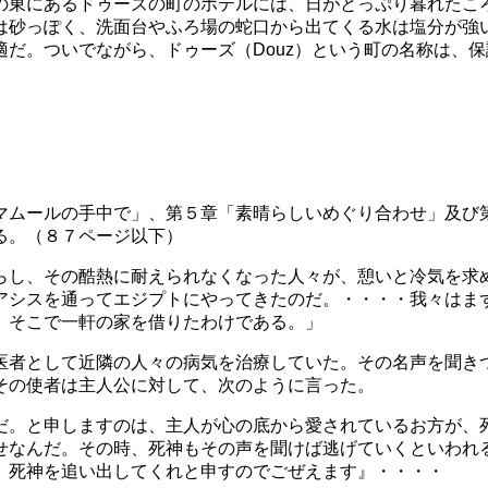
の東にあるドゥーズの町のホテルには、日がとっぷり暮れたこ
は砂っぽく、洗面台やふろ場の蛇口から出てくる水は塩分が強
だ。ついでながら、ドゥーズ（Douz）という町の名称は、保護
マムールの手中で」、第５章「素晴らしいめぐり合わせ」及び
る。（８７ページ以下）
らし、その酷熱に耐えられなくなった人々が、憩いと冷気を求
アシスを通ってエジプトにやってきたのだ。・・・・我々はま
、そこで一軒の家を借りたわけである。」
医者として近隣の人々の病気を治療していた。その名声を聞き
その使者は主人公に対して、次のように言った。
だ。と申しますのは、主人が心の底から愛されているお方が、
せなんだ。その時、死神もその声を聞けば逃げていくといわれ
、死神を追い出してくれと申すのでごぜえます』・・・・