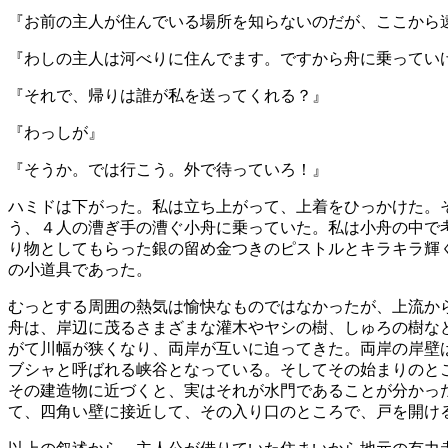
『お前の主人が住んでいる場所を知らないのだが、ここから
『わしの主人は河べりに住んでます。ですから舟に乗ってい
『それで、帰りは誰が私を送ってくれる？』
『わっしが』
『そうか。では行こう。外で待っていろ！』
ハミドは下がった。私は立ち上がって、上着をひっかけた。
う、４人の漕ぎ手の漕ぐ小舟に乗っていた。私は小舟の中で
り物としてもらった銀の留め金つきのピストルとキラキラ輝
の小道具であった。
むっとする周囲の熱気は愉快なものではなかったが、上流か
舟は、岸辺に茂るさまざまな灌木やヤシの樹、しゅろの樹な
がて川幅が狭くなり、両岸が互いに迫ってきた。両岸の岸壁
ブシャと呼ばれる峡谷となっている。そしてその始まりのと
その建造物に近づくと、実はそれが水門であることが分かっ
て、四角い壁に接近して、その入り口のところで、戸を開け