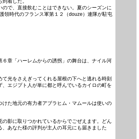
ろ到着した。
いので、直接飲むことはできない。夏のシーズンに
領時代のフランス軍第１２（douze）連隊が駐屯
第６章「ハーレムからの誘拐」の舞台は、ナイル河
めて光をさえぎってくれる屋根の下へと逃れる時刻
ず、エジプト人が単に都と呼んでいるカイロの町を
つけた地元の有力者アブラヒム・マムールは使いの
死の影に取りつかれているからでごぜえます。どん
る、あなた様の評判が主人の耳元にも届きました