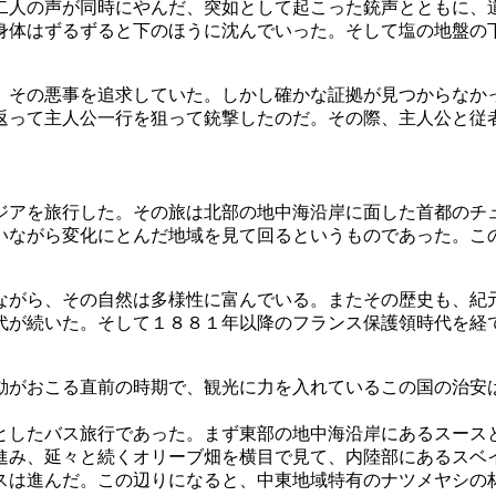
二人の声が同時にやんだ、突如として起こった銃声とともに、
身体はずるずると下のほうに沈んでいった。そして塩の地盤の
、その悪事を追求していた。しかし確かな証拠が見つからなか
返って主人公一行を狙って銃撃したのだ。その際、主人公と従
ジアを旅行した。その旅は北部の地中海沿岸に面した首都のチ
いながら変化にとんだ地域を見て回るというものであった。こ
ながら、その自然は多様性に富んでいる。またその歴史も、紀
代が続いた。そして１８８１年以降のフランス保護領時代を経
動がおこる直前の時期で、観光に力を入れているこの国の治安
としたバス旅行であった。まず東部の地中海沿岸にあるスース
進み、延々と続くオリーブ畑を横目で見て、内陸部にあるスベ
スは進んだ。この辺りになると、中東地域特有のナツメヤシの