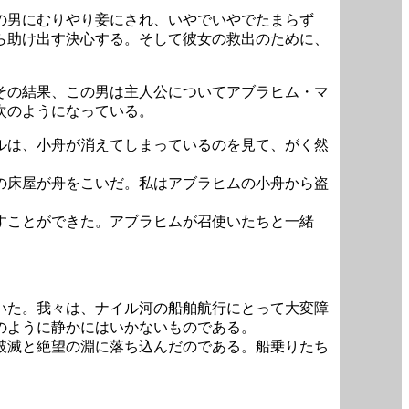
の男にむりやり妾にされ、いやでいやでたまらず
ら助け出す決心する。そして彼女の救出のために、
その結果、この男は主人公についてアブラヒム・マ
次のようになっている。
ルは、小舟が消えてしまっているのを見て、がく然
の床屋が舟をこいだ。私はアブラヒムの小舟から盗
すことができた。アブラヒムが召使いたちと一緒
いた。我々は、ナイル河の船舶航行にとって大変障
のように静かにはいかないものである。
破滅と絶望の淵に落ち込んだのである。船乗りたち