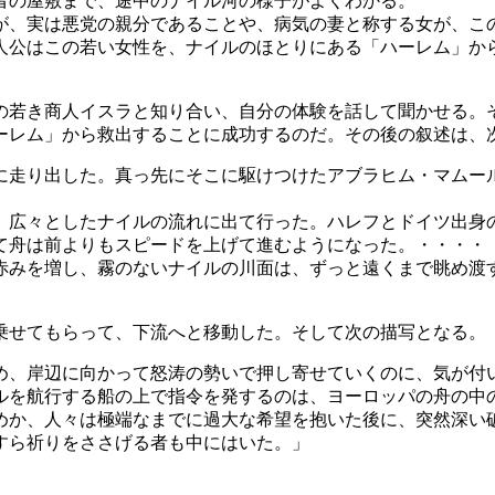
者の屋敷まで、途中のナイル河の様子がよくわかる。
が、実は悪党の親分であることや、病気の妻と称する女が、こ
人公はこの若い女性を、ナイルのほとりにある「ハーレム」か
の若き商人イスラと知り合い、自分の体験を話して聞かせる。
ーレム」から救出することに成功するのだ。その後の叙述は、
に走り出した。真っ先にそこに駆けつけたアブラヒム・マムー
、広々としたナイルの流れに出て行った。ハレフとドイツ出身
て舟は前よりもスピードを上げて進むようになった。・・・・
赤みを増し、霧のないナイルの川面は、ずっと遠くまで眺め渡
乗せてもらって、下流へと移動した。そして次の描写となる。
め、岸辺に向かって怒涛の勢いで押し寄せていくのに、気が付
ルを航行する船の上で指令を発するのは、ヨーロッパの舟の中
めか、人々は極端なまでに過大な希望を抱いた後に、突然深い
すら祈りをささげる者も中にはいた。」