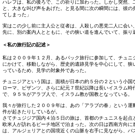
ハレフは、私の後ろで、この祈りに加わった。しかし突然、
と、大きな叫び声をあげた。と見る間に次の瞬間には、彼の
てしまった」
実はこの少し前に主人公と従者は、人殺しの悪党二人に会い
先に、別の案内人とともに、その狭い道を進んでいて、振り
＜私の旅行記の記述＞
私は２００９年１２月、あるパック旅行に参加して、チュニ
にかけて、移動しながら、歴史的遺跡見学を中心にして、狭
っているため、見学の対象外であった。
チュニジアという国は、面積が日本の約５分の２という小国
ローマ、ビザンツ、さらに紀元７世紀以降は長いイスラム時
で、９５％がアラブ人で、イスラム教が国教となっている。
我々が旅行した２００９年は、あの「アラブの春」という運
件が起きたりしているが。
さてチュジジア国内４泊５日の旅は、首都のチュニスを起点
欧米人が訪れるビーチ地区で泊まった。次の日は西南方向に
は、アルジェリアとの国境近くの山脈を右手に見ながら、バ