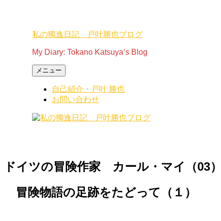
コ
ン
テ
私の獨逸日記 戸叶勝也ブログ
ン
ツ
My Diary: Tokano Katsuya’s Blog
へ
ス
メニュー
キ
自己紹介・戸叶 勝也
ッ
お問い合わせ
プ
ドイツの冒険作家 カール・マイ（03
冒険物語の足跡をたどって（１）