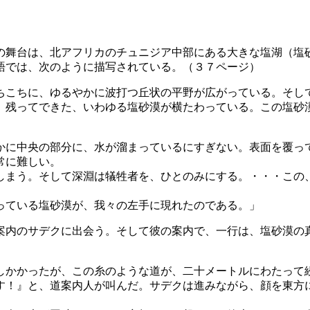
の舞台は、北アフリカのチュニジア中部にある大きな塩湖（塩
語では、次のように描写されている。（３７ページ）
ちこちに、ゆるやかに波打つ丘状の平野が広がっている。そし
、残ってできた、いわゆる塩砂漠が横たわっている。この塩砂
かに中央の部分に、水が溜まっているにすぎない。表面を覆っ
常に難しい。
しまう。そして深淵は犠牲者を、ひとのみにする。・・・この
っている塩砂漠が、我々の左手に現れたのである。」
案内のサデクに出会う。そして彼の案内で、一行は、塩砂漠の
しかかったが、この糸のような道が、二十メートルにわたって
す！』と、道案内人が叫んだ。サデクは進みながら、顔を東方