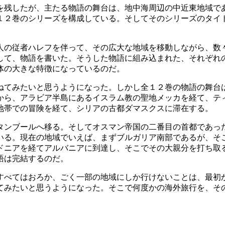
を残したが、主たる物語の舞台は、地中海周辺の中近東地域で
１２巻のシリーズを構成している。そしてそのシリーズのタイ
人の従者ハレフを伴って、その広大な地域を移動しながら、数
して、物語を書いた。そうした物語に組み込まれた、それぞれ
体の大きな特徴になっているのだ。
ねてみたいと思うようになった。しかし全１２巻の物語の舞台
から、アラビア半島にあるイスラム教の聖地メッカを経て、テ
地帯での冒険を経て、シリアの古都ダマスクスに滞在する。
タンブールへ移る。そしてオスマン帝国の二番目の首都であっ
いる。現在の地域でいえば、まずブルガリア南部であるが、そ
ドニアを経てアルバニアに到達し、そこでその大親分を打ち取
語は完結するのだ。
すべてはおろか、ごく一部の地域にしか行けないことは、最初
てみたいと思うようになった。そこで何度かの海外旅行を、そ