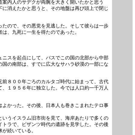
道案内人のサデクが両腕を大きく開いたかと思う
下に消えたかと思うと、その地盤は再び頭上で閉じ
ったので、その悪党を見逃した。そして彼らは一歩
者は、九死に一生を得たのであった。
ュニスを起点にして、バスでこの国の北部から中部
の国の南部は、すでに広大なサハラ砂漠の一部にな
元前８００年ごろのカルタゴ時代に始まって、古代
て、１９５６年に独立した。今では人口約一千万人
はよかった。その後、日本人も巻きこまれたテロ事
というイスラム旧市街を見て、海岸あたりで多くの
イトラで、ビザンツ時代の遺跡を見学した。その後
林が続いている。