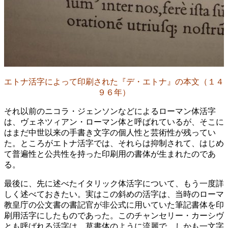
エトナ活字によって印刷された『デ・エトナ』の本文（１４
９６年）
それ以前のニコラ・ジェンソンなどによるローマン体活字
は、ヴェネツィアン・ローマン体と呼ばれているが、そこに
はまだ中世以来の手書き文字の個人性と芸術性が残ってい
た。ところがエトナ活字では、それらは抑制されて、はじめ
て普遍性と公共性を持った印刷用の書体が生まれたのであ
る。
最後に、先に述べたイタリック体活字について、もう一度詳
しく述べておきたい。実はこの斜めの活字は、当時のローマ
教皇庁の公文書の書記官が非公式に用いていた筆記書体を印
刷用活字にしたものであった。このチャンセリー・カーシヴ
とも呼ばれる活字は、草書体のように流麗で、しかも一文字