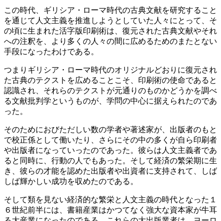
この時代、ギリシア・ローマ時代の古典文献を研究すること
を通じて人文主義を推進しようとしていた人々にとって、そ
の頃に生まれた活字版印刷術は、復元された古典文献やそれ
への注釈を、より多くの人々の間に広めるためのまたとない
手段になったわけである。
つまりギリシア・ローマ時代のオリジナルどおりに復元され
た古典のテクストを広めることこそ、印刷術の使命であると
認識され、それらのテクストが元通りのものかどうかを調べ
る文献批判学というものが、学問の中心に据えられたのであ
った。
そのためにおびただしい数の学者や著述家が、出版者のもと
で校正係として働いたり、さらにその中の多くが自ら印刷者
や出版者になっていったのであった。彼らは人文主義者であ
ると同時に、行動の人でもあった。そして経済の繁栄期に生
き、彼らの才能を認めた出版者や出資者に支持されて、しば
しば輝かしい成功を収めたのである。
そして類を見ない経済的な繁栄と人文主義の時代となった１
６世紀前半には、書籍産業はかつてなく強大な資本家が牛耳
る大産業になったのである。これらの大出版業者は、ヨーロ