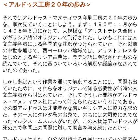
＜アルドゥス工房２０年の歩み＞
それではアルドゥス・マヌティウス印刷工房の２０年の歩み
を、順次見ていくことにしよう。まず１４９５年１１月から
１４９８年６月にかけて、大規模な「アリストテレス全集」
がギリシア語のオリジナルで刊行された。しかもこれには人
文主義学者による学問的な注釈がつけられていた。それ以前
の中世を通じて、西ヨーロッパ地域では、アリストテレスを
はじめとするギリシア古典は、ラテン語に翻訳されたものを
読んでいて、それに基づいていろいろ解釈や議論がなされて
いたのであった。
しかし翻訳という作業を通じて解釈することには、問題も出
ていたために、それらをオリジナルで知る必要性が当時の人
文主義者から叫ばれていた。そしてそうした要請がアルドゥ
ス・マヌティウス社によって叶えられたというわけである。
その際アルドゥスは才能豊かな若いギリシア人に協力を求め
た。その一人にクレタ島の出身で、のちには大司教にまでな
ったマルクス・ムスルスがいたが、この人物はアルドゥスが
死ぬまで学問上の問題に対して助言を与え続けたという。
アルドゥスはまた、自分が出版する作品についてその意図を