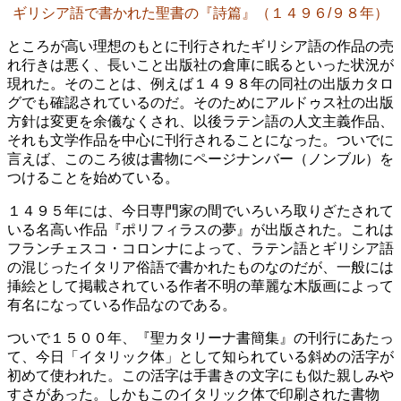
ギリシア語で書かれた聖書の『詩篇』（１４９６/９８年）
ところが高い理想のもとに刊行されたギリシア語の作品の売
れ行きは悪く、長いこと出版社の倉庫に眠るといった状況が
現れた。そのことは、例えば１４９８年の同社の出版カタロ
グでも確認されているのだ。そのためにアルドゥス社の出版
方針は変更を余儀なくされ、以後ラテン語の人文主義作品、
それも文学作品を中心に刊行されることになった。ついでに
言えば、このころ彼は書物にページナンバー（ノンブル）を
つけることを始めている。
１４９５年には、今日専門家の間でいろいろ取りざたされて
いる名高い作品『ポリフィラスの夢』が出版された。これは
フランチェスコ・コロンナによって、ラテン語とギリシア語
の混じったイタリア俗語で書かれたものなのだが、一般には
挿絵として掲載されている作者不明の華麗な木版画によって
有名になっている作品なのである。
ついで１５００年、『聖カタリーナ書簡集』の刊行にあたっ
て、今日「イタリック体」として知られている斜めの活字が
初めて使われた。この活字は手書きの文字にも似た親しみや
すさがあった。しかもこのイタリック体で印刷された書物