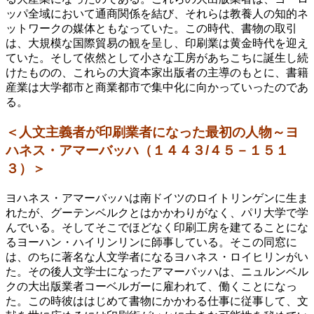
ッパ全域において通商関係を結び、それらは教養人の知的ネ
ットワークの媒体ともなっていた。この時代、書物の取引
は、大規模な国際貿易の観を呈し、印刷業は黄金時代を迎え
ていた。そして依然として小さな工房があちこちに誕生し続
けたものの、これらの大資本家出版者の主導のもとに、書籍
産業は大学都市と商業都市で集中化に向かっていったのであ
る。
＜人文主義者が印刷業者になった最初の人物～ヨ
ハネス・アマーバッハ（１４４３/４５－１５１
３）＞
ヨハネス・アマーバッハは南ドイツのロイトリンゲンに生ま
れたが、グーテンベルクとはかかわりがなく、パリ大学で学
んでいる。そしてそこでほどなく印刷工房を建てることにな
るヨーハン・ハイリンリンに師事している。そこの同窓に
は、のちに著名な人文学者になるヨハネス・ロイヒリンがい
た。その後人文学士になったアマーバッハは、ニュルンベル
クの大出版業者コーベルガーに雇われて、働くことになっ
た。この時彼ははじめて書物にかかわる仕事に従事して、文