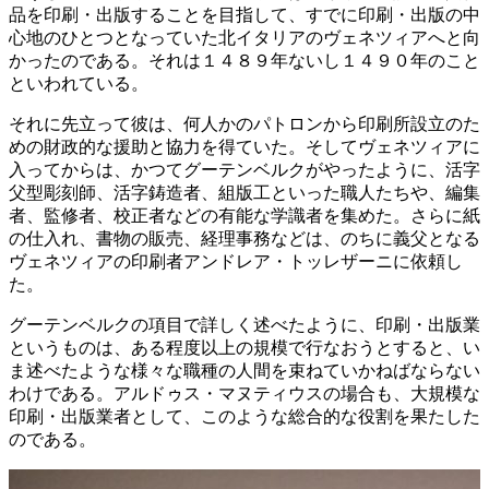
品を印刷・出版することを目指して、すでに印刷・出版の中
心地のひとつとなっていた北イタリアのヴェネツィアへと向
かったのである。それは１４８９年ないし１４９０年のこと
といわれている。
それに先立って彼は、何人かのパトロンから印刷所設立のた
めの財政的な援助と協力を得ていた。そしてヴェネツィアに
入ってからは、かつてグーテンベルクがやったように、活字
父型彫刻師、活字鋳造者、組版工といった職人たちや、編集
者、監修者、校正者などの有能な学識者を集めた。さらに紙
の仕入れ、書物の販売、経理事務などは、のちに義父となる
ヴェネツィアの印刷者アンドレア・トッレザーニに依頼し
た。
グーテンベルクの項目で詳しく述べたように、印刷・出版業
というものは、ある程度以上の規模で行なおうとすると、い
ま述べたような様々な職種の人間を束ねていかねばならない
わけである。アルドゥス・マヌティウスの場合も、大規模な
印刷・出版業者として、このような総合的な役割を果たした
のである。