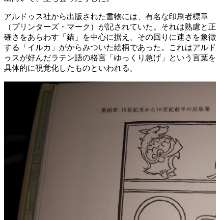
アルドゥス社から出版された書物には、有名な印刷者標章
（プリンターズ・マーク）が記されていた。それは熟慮と正
確さをあらわす「錨」を中心に据え、その回りに速さを象徴
する「イルカ」がからみついた絵柄であった。これはアルド
ゥスが好んだラテン語の格言「ゆっくり急げ」という言葉を
具体的に視覚化したものといわれる。