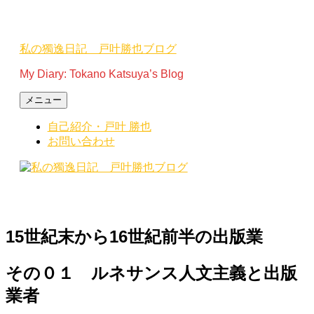
コ
ン
テ
私の獨逸日記 戸叶勝也ブログ
ン
ツ
My Diary: Tokano Katsuya’s Blog
へ
ス
メニュー
キ
自己紹介・戸叶 勝也
ッ
お問い合わせ
プ
15世紀末から16世紀前半の出版業
その０１ ルネサンス人文主義と出版
業者