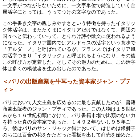
一文字がつながらないために、一文字単位で鋳造していく金
属活字にとっては、うってつけの文字なのであった。
この手書き文字の親しみやすさという特徴を持ったイタリッ
ク体活字は、またたくまにイタリアだけではなくて、周辺の
国々へと伝わっていって、とりわけ詩や散文に使われるよう
になった。イタリア国内ではアルドゥスの活字という意味で
「アルダーノ」と呼ばれているが、フランスではイタリア風
の活字つまり「イタリック」と呼ばれるようになり、その後
この呼び方が定着した。そしてその魅力のために、この活字
体は多くの模倣者を生み出したのであった。
＜パリの出版産業を牛耳った資本家ジャン・プテ
ィ＞
パリにおいて人文主義を広めるのに最も貢献したのが、書籍
商兼出版者のジャン・プティであった。この人物は１５世紀
末から１６世紀初頭にかけて、パリ書籍市場で比類のない力
を持った真の資本家であった。１４９２年ないし９５年ご
ろ、彼はパリのサン・ジャック街において、はじめは銀獅子
のちには百合の花をかたどった看板を出して商売を始めた。