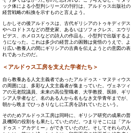
ック体による小型判シリーズの刊行は、アルドゥス出版社の
経営戦略の転換を示すものと言えよう。
しかしその後アルドゥスは、古代ギリシアのトゥキディデス
やヘロドトスなどの歴史家、あるいはソフォクレス、エウリ
ピデス、ホメロスなどの詩人の作品も、小型判で出版するよ
うになった。これは多少の経営上の困難は覚悟のうえで、よ
り広い教養人の間にギリシアの古典を伝えようとの意図の表
れであったのだ。
＜アルドゥス工房を支えた学者たち＞
自ら教養ある人文主義者であったアルドゥス・マヌティウス
の周囲には、多彩な人文主義者が集まっていた。ヴェネツィ
アの元老院議員、未来の高位聖職者、大学教授、医師、ギリ
シア人学者など、名のある人から名もなき文学青年までが、
朝から晩までひっきりなしに工房を訪れていたという。
そのためアルドゥス工房は同時に、ギリシア研究の成果の普
及機関の役割をも果たしていたのだ。つまりそこには「アル
ドゥス・アカデミー」ができていたのだ。そしてそれらの人