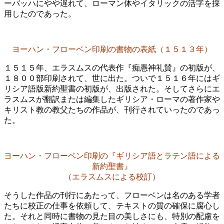
ーバッハにやや遅れて、ローマン体やイタリックの活字を採
用したのであった。
ヨーハン・フローベン印刷の書物の表紙（１５１３年）
１５１５年、エラスムスの代表作『痴愚神礼賛』の初版が、
１８００部印刷されて、世に出た。ついで１５１６年にはギ
リシア語版新約聖書の初版が、出版された。そしてさらにエ
ラスムスが翻訳または編集したギリシア・ローマの著作家や
キリスト教の教父たちの作品が、刊行されていったのであっ
た。
ヨーハン・フローベン印刷の『ギリシア語とラテン語による
新約聖書』
（エラスムスによる校訂）
そうした作品の刊行にあたって、フローベンは名のある学者
たちに校正の仕事を依頼して、テキストの質の確保に腐心し
た。それと同時に書物の見た目の美しさにも、特別の配慮を