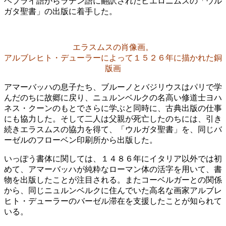
ヘブライ語からラテン語に翻訳されたヒエロニムスの「ウル
ガタ聖書」の出版に着手した。
エラスムスの肖像画。
アルブレヒト・デューラーによって１５２６年に描かれた銅
版画
アマーバッハの息子たち、ブルーノとバジリウスはパリで学
んだのちに故郷に戻り、ニュルンベルクの名高い修道士ヨハ
ネス・クーンのもとでさらに学ぶと同時に、古典出版の仕事
にも協力した。そして二人は父親が死亡したのちには、引き
続きエラスムスの協力を得て、「ウルガタ聖書」を、同じバ
ーゼルのフローベン印刷所から出版した。
いっぽう書体に関しては、１４８６年にイタリア以外では初
めて、アマーバッハが純粋なローマン体の活字を用いて、書
物を出版したことが注目される。またコーベルガーとの関係
から、同じニュルンベルクに住んでいた高名な画家アルブレ
ヒト・デューラーのバーゼル滞在を支援したことが知られて
いる。