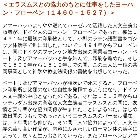
＜エラスムスとの協力のもとに仕事をしたヨーハ
ン・フローベン（１４６０－１５２７）＞
アマーバッハよりやや遅れてバーゼルで活躍した人文主義出
版者が、ドイツ人のヨーハン・フローベンであった。彼は１
４９１年に最初の印刷物として、小型のラテン語聖書をゴシ
ック体活字で世に出した。ついで１４９４年からフローベン
は、同じドイツのフランケン地方出身の同業者ヨーハン・ペ
ートリ及びアマーバッハと手を結んで、印刷を進めた。そし
て１５０２年から１５１２年までの間、この三人は一種の共
同事業として神学や教会法関係の書物を出版していった。
ペートリ及びアマーバッハが相次いで死去すると、フローベ
ン印刷所は比類のない独自性を発揮するようになり、ドイツ
人文主義の中心となったのである。それは１５１３年からロ
ッテルダム出身の高名な人文主義者エラスムスとの間に、友
情と実り豊かな協力関係が生まれたことによるのだ。はじめ
数日間のつもりであったというエラスムスのバーゼル滞在
は、３年間にも伸びた。その間二人の協力によって、人文主
義の薫り高い作品が、内容にふさわしいローマン体の活字に
よって、次々と生み出されていった。またフローベンはアマ