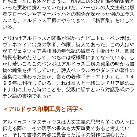
たちは、前にも述べたように、印刷工房の校正係や編集者と
いった実務に携わっていたわけだ。バーゼルの人文主義出版
者フローベンやアマーバッハとの関係が深かった例のエラス
ムスも、アルドゥス工房にやってきて、『格言集』を出して
いる。
とりわけアルドゥスと関係が深かったピエトロ・ベンボは、
ヴェネツィア出身の学者、作家、詩人であった。この人はや
がてヴェネツィア共和国の年代記の編集を手掛けたり、図書
館長を務めたりして、のちには枢機卿にまでなっている。し
かし若いころこのベンボはアルドゥス工房の発足の時から書
物の編集を担当していた。詩人ペトラルカやダンテの著作の
編集にも携わったほか、自らの著作『デ・エトナ』も、１４
９５年に刊行している。これは友人と一緒にシチリア島のエ
トナ山に上った時のことを、父親に話すという対話形式のラ
テン語の書物であった。
＜アルドゥス印刷工房と活字＞
アルドゥス・マヌティウスは人文主義の思想を多くの人々に
伝える際に、その活字の書体も大変重要であると考えてい
た。そして書物の内容に見合った活字の製作に腐心した。