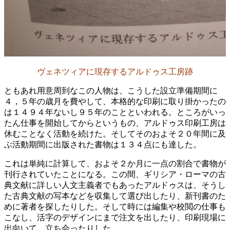
ヴェネツィアに現存するアルドゥス工房跡
ともあれ用意周到なこの人物は、こうした設立準備期間に
４，５年の歳月を費やして、本格的な印刷に取り掛かったの
は１４９４年ないし９５年のことといわれる。ところがいっ
たん仕事を開始してからというもの、アルドゥス印刷工房は
休むことなく活動を続けた。そしてそのおよそ２０年間に及
ぶ活動期間に出版された書物は１３４点にも達した。
これは単純に計算して、およそ２か月に一点の割合で書物が
刊行されていたことになる。この間、ギリシア・ローマの古
典文献に詳しい人文主義者でもあったアルドゥスは、そうし
た古典文献の写本などを収集して選び出したり、新刊書のた
めに著者を探したりした。そして時には編集や校閲の仕事も
こなし、活字のデザインにまで注文を出したり、印刷現場に
出向いて、立ち会ったりした。