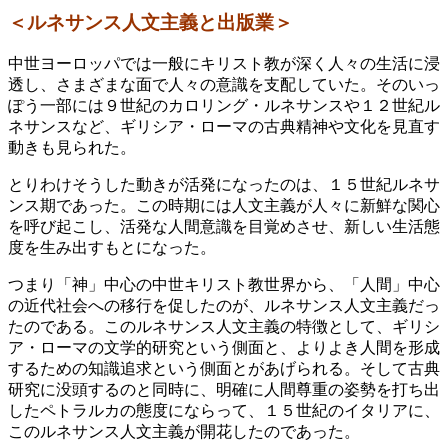
＜ルネサンス人文主義と出版業＞
中世ヨーロッパでは一般にキリスト教が深く人々の生活に浸
透し、さまざまな面で人々の意識を支配していた。そのいっ
ぽう一部には９世紀のカロリング・ルネサンスや１２世紀ル
ネサンスなど、ギリシア・ローマの古典精神や文化を見直す
動きも見られた。
とりわけそうした動きが活発になったのは、１５世紀ルネサ
ンス期であった。この時期には人文主義が人々に新鮮な関心
を呼び起こし、活発な人間意識を目覚めさせ、新しい生活態
度を生み出すもとになった。
つまり「神」中心の中世キリスト教世界から、「人間」中心
の近代社会への移行を促したのが、ルネサンス人文主義だっ
たのである。このルネサンス人文主義の特徴として、ギリシ
ア・ローマの文学的研究という側面と、よりよき人間を形成
するための知識追求という側面とがあげられる。そして古典
研究に没頭するのと同時に、明確に人間尊重の姿勢を打ち出
したペトラルカの態度にならって、１５世紀のイタリアに、
このルネサンス人文主義が開花したのであった。