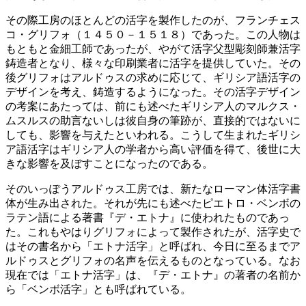
その際工房のほとんどの活字を製作したのが、フランチェス
コ・グリフォ（１４５０－１５１８）であった。この人物は
もともと金細工師であったが、やがて活字父型彫刻師兼活字
鋳造者となり、様々な印刷業者に活字を提供していた。その
後グリフォはアルドゥスの求めに応じて、ギリシア語活字の
デザインを考え、鋳造するようになった。その活字デザイン
の考案にあたっては、前にも述べたギリシア人のマルクス・
ムスルスの助言ないしは彼自身の筆跡が、直接的ではないに
しても、影響を与えたといわれる。こうして生まれたギリシ
ア語活字はギリシア人の学者から高い評価を得て、後世に大
きな影響を及ぼすことになったのである。
そのいっぽうアルドゥス工房では、新たなローマン体活字書
体が生み出された。それが先にも述べたピエトロ・ベンボの
ラテン語による著書『デ・エトナ』に使われたものであっ
た。これもやはりグリフォによって製作されたが、活字史で
はその書名から「エトナ活字」と呼ばれ、今日に至るまでア
ルドゥスとグリフォの名声を伝えるものとなっている。なお
現在では「エトナ活字」は、『デ・エトナ』の著者の名前か
ら「ベンボ活字」とも呼ばれている。