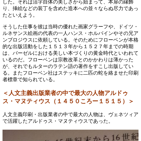
した。それは活字自体の美しさから始まって、本扉の縁飾
り、挿絵などの装丁を含めた造本への並々ならぬ尽力であっ
たといえよう。
そうした仕事を彼は当時の優れた画家グラーフや、ドイツ・
ルネサンス絵画の代表の一人ハンス・ホルバインやその兄ア
ンブロジウスに依頼している。そのためにフローベンが本格
的な出版活動をした１５１３年から１５２７年までの時期
は、バーゼルにおける美しい本づくりの黄金時代といわれて
いるのだ。フローベンは宗教改革とのかかわりは薄かった
が、それでもルターのラテン語の著作をすこし出版してい
る。またフローベン社はステッキに二匹の蛇を絡ませた印刷
者標章で知られている。
＜人文主義出版業者の中で最大の人物アルドゥ
ス・マヌティウス（１４５０ころー１５１５）
＞
人文主義印刷・出版業者の中で最大の人物は、ヴェネツィア
で活躍したアルドゥス・マヌティウスであった。