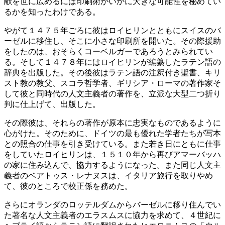
献を世に広めるには印刷術がいかに大きな可能性を秘めてい
るかを知ったわけである。
やがて１４７５年ごろに彼はロイヒリンとともにスイスのバ
ーゼルに移住し、そこに小さな印刷所を開いた。その際援助
をしたのは、おそらくコーベルガーであろうとみられてい
る。そして１４７８年にはロイヒリンが編纂したラテン語の
辞典を出版した。その後彼はラテン語の注釈付き聖書、キリ
スト教の教父、スコラ哲学者、ギリシア・ローマの著作家そ
して彼と同時代の人文主義者の著作を、立派な大型二つ折り
判に仕上げて、出版した。
その際彼は、それらの著作が原本に忠実なものであるように
心がけた。そのために、ドイツの最も優れた学者たちが写本
との照合の仕事を引き受けている。また若き日にともに仕事
をしていたロイヒリンは、１５１０年から再びアマーバッハ
の家に住み込んで、協力するようになった。また同じ人文主
義者のベアトゥス・レナヌスは、イタリア旅行を取りやめ
て、彼のところで校正係を務めた。
さらにオランダのロッテルダムからバーゼルに移り住んでい
た著名な人文主義者のエラスムスに協力を求めて、４世紀に