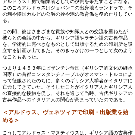
アルドゥス工房で編集者としての役割を果たすことになる。
このころアルドゥスはジョバンニの出身地ミランドラで、そ
の甥や隣国カルビの公爵の姪や甥の教育係を務めたりしてい
る。
この間、彼はさまざまな貴族や知識人との交流を重ねたが、
彼らとの会話の中から、ギリシア語やラテン語の古典作品
を、学術的に完ぺきなものとして出版するための印刷所を設
立する計画が出てきた。そのきっかけの一つとして次のよう
なこともあった。
つまり１４５３年にビザンチン帝国（ギリシア的文化の継承
国家）の首都コンスタンチノープルがオスマン・トルコによ
って征服されたのちに、多くのギリシア人学者がイタリアに
亡命してきていた。そうしたことがイタリア人とギリシア人
の直接的な接触を促し、それを通じて当時、古代ギリシアの
古典作品へのイタリア人の関心が高まっていたのである。
＜アルドゥス、ヴェネツィアで印刷・出版業を始
める＞
こうしてアルドゥス・マヌティウスは、ギリシア語の古典作