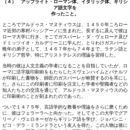
（４） アップライト・ローマン体、イタリック体、
ギリシ
ア語文字を
作ったこと。
ところでアルドゥス・マヌティウスは、１４５０年ころロー
マ近郊の寒村バッシアーノに生まれた。長ずるに及んで彼は
ローマ大学に行き、そこでガスパーレ・ダ・ヴェローナ及び
ドミッツイオ・カルデリーニに学んだ。とりわけガスパーレ
晩年の弟子として、１４６７年から７４年まで、ラテン語と
ギリシア哲学、特にアリストテレスの理論を習得した。
当時の彼は人文主義の学者になることを目指していたが、ロ
ーマに活字版印刷術をもたらしたスヴェンハイムとパナルツ
が印刷した書物を、師匠のガスパーレが称賛するのを耳にし
た。さらにこの印刷者に印刷を注文した学者や聖職者などの
知人たちとの交流を通じて、アルドゥス・マヌティウスの心
に印刷術のことが刻まれたのであった。
ついで１４７５年、言語学的な教養や理論をさらに磨くため
に、彼はフェラーラへと向かった。そしてそこの大学でグア
リーノ・ヴェロネーゼからギリシア語を学び、ジョバンニ・
ピコ・デラ・ミランドラという友人を得た。この人物は後に